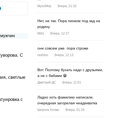
MyxoMop
Вчера, 21:32
Нет, не так. Пора пинком под зад на
родину.
Mills
Вчера, 12:27
они совсем уже. пора строже
уворова. С
rashton
Вчера, 12:13
Вот. Поэтому бухать надо с друзьями,
а не с бабами 😁
ния, светлые
Дмитрий-ДС
Вчера, 11:01
Ладно хоть фамилию написали,
атуировка с
очередная загорелая неадекватка
Шерлок Холмс
Вчера, 01:29