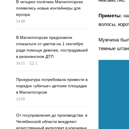
неизвестно.
В четырех посёлках Магнитогорска
появились новые контейнеры для
мусора
Приметы
: н
14:48
волосы, корот
В Магнитогорске предложили
Мужчина был 
отказаться от цветов на 1 сентября
темные штан
ради помощи девочке, пострадавшей
в резонансном ДТП
14:21
1
Прокуратура потребовала привести в
порядок «убитые» детские площадки
в Магнитогорске
13:50
От госуправления до производства: в
Челябинской области внедряют
искусственный интеллект в ключевых