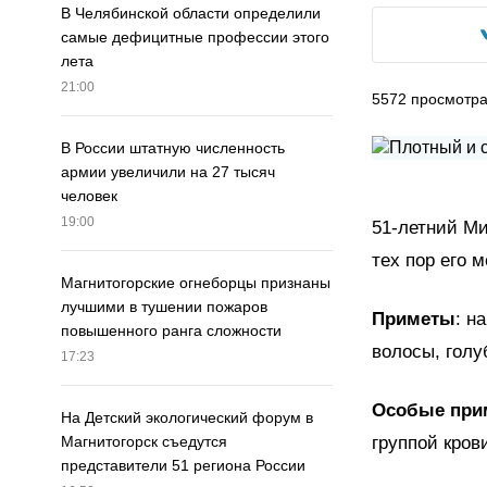
В Челябинской области определили
самые дефицитные профессии этого
лета
21:00
5572
просмотр
В России штатную численность
армии увеличили на 27 тысяч
человек
19:00
51-летний Ми
тех пор его 
Магнитогорские огнеборцы признаны
лучшими в тушении пожаров
Приметы
: н
повышенного ранга сложности
волосы, голу
17:23
Особые при
На Детский экологический форум в
группой кро
Магнитогорск съедутся
представители 51 региона России