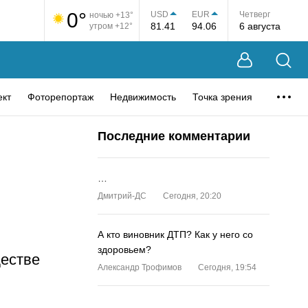
0°
USD
EUR
Четверг
ночью +13°
81.41
94.06
6 августа
утром +12°
ект
Фоторепортаж
Недвижимость
Точка зрения
Последние комментарии
…
Дмитрий-ДС
Сегодня, 20:20
А кто виновник ДТП? Как у него со
здоровьем?
ществе
Александр Трофимов
Сегодня, 19:54
…