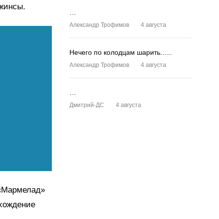
джинсы.
…
Александр Трофимов
4 августа
Нечего по колодцам шарить......
Александр Трофимов
4 августа
…
Дмитрий-ДС
4 августа
 «Мармелад»
ахождение