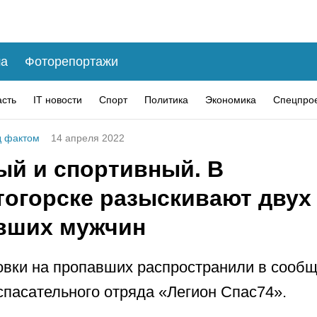
а
Фоторепортажи
асть
IT новости
Спорт
Политика
Экономика
Спецпро
 фактом
14 апреля 2022
ый и спортивный. В
тогорске разыскивают двух
вших мужчин
вки на пропавших распространили в сооб
спасательного отряда «Легион Спас74».