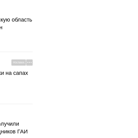
скую область
н
РЕКЛАМА
ки на сапах
олучили
дников ГАИ