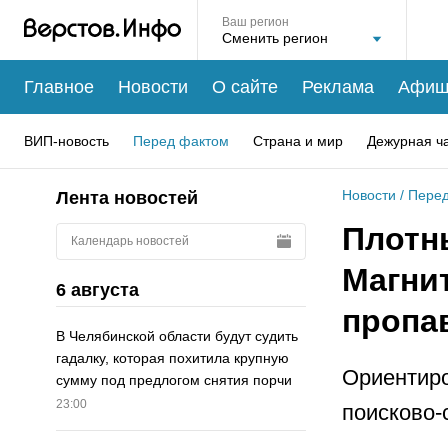
Ваш регион
Главное
Новости
О сайте
Реклама
Афиш
ВИП-новость
Перед фактом
Страна и мир
Дежурная ч
Новости
/
Перед
Лента новостей
Плотн
Календарь новостей
Магни
6 августа
пропа
В Челябинской области будут судить
гадалку, которая похитила крупную
Ориентиро
сумму под предлогом снятия порчи
23:00
поисково-