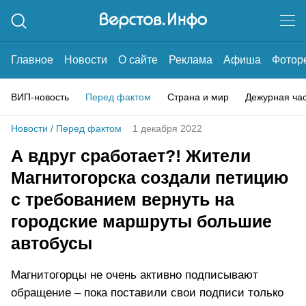
Главное
Новости
О сайте
Реклама
Афиша
Фотор
ВИП-новость
Перед фактом
Страна и мир
Дежурная ча
Новости
/
Перед фактом
1 декабря 2022
А вдруг сработает?! Жители
Магнитогорска создали петицию
с требованием вернуть на
городские маршруты большие
автобусы
Магнитогорцы не очень активно подписывают
обращение – пока поставили свои подписи только