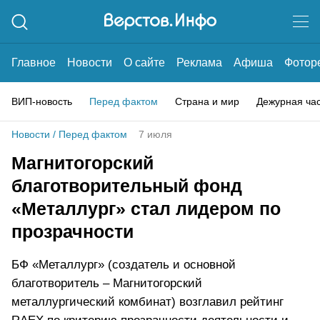
Главное
Новости
О сайте
Реклама
Афиша
Фотор
ВИП-новость
Перед фактом
Страна и мир
Дежурная ча
Новости
/
Перед фактом
7 июля
Магнитогорский
благотворительный фонд
«Металлург» стал лидером по
прозрачности
БФ «Металлург» (создатель и основной
благотворитель – Магнитогорский
металлургический комбинат) возглавил рейтинг