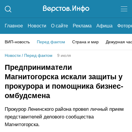
Главное
Новости
О сайте
Реклама
Афиша
Фотор
ВИП-новость
Перед фактом
Страна и мир
Дежурная ча
Новости
/
Перед фактом
9 июля
Предприниматели
Магнитогорска искали защиты у
прокурора и помощника бизнес-
омбудсмена
Прокурор Ленинского района провел личный прием
представителей делового сообщества
Магнитогорска.