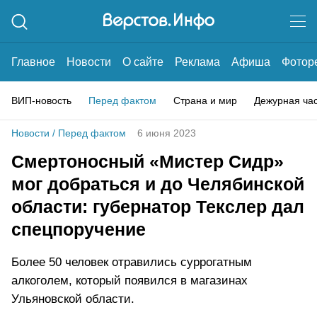
Главное
Новости
О сайте
Реклама
Афиша
Фотор
ВИП-новость
Перед фактом
Страна и мир
Дежурная ча
Новости
/
Перед фактом
6 июня 2023
Смертоносный «Мистер Сидр»
мог добраться и до Челябинской
области: губернатор Текслер дал
спецпоручение
Более 50 человек отравились суррогатным
алкоголем, который появился в магазинах
Ульяновской области.