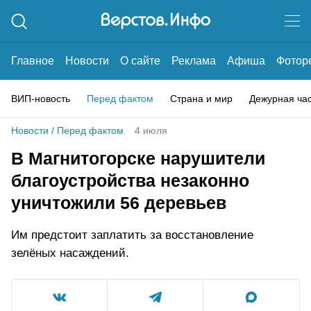
Главное
Новости
О сайте
Реклама
Афиша
Фотор
ВИП-новость
Перед фактом
Страна и мир
Дежурная ча
Новости
/
Перед фактом
4 июля
В Магнитогорске нарушители
благоустройства незаконно
уничтожили 56 деревьев
Им предстоит заплатить за восстановление
зелёных насаждений.