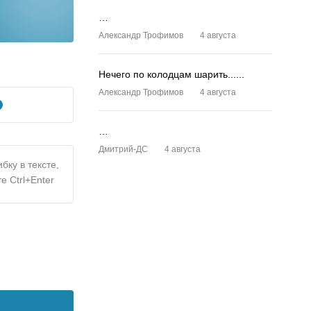
…
Александр Трофимов
4 августа
Нечего по колодцам шарить......
Александр Трофимов
4 августа
…
Дмитрий-ДС
4 августа
бку в тексте,
е Ctrl+Enter