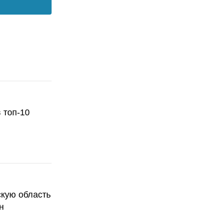
 топ-10
скую область
н