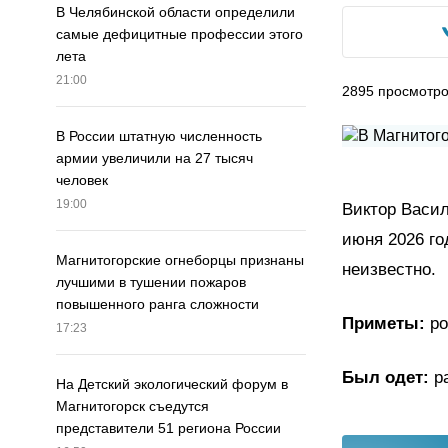
В Челябинской области определили
самые дефицитные профессии этого
лета
21:00
2895
просмотр
В России штатную численность
армии увеличили на 27 тысяч
человек
19:00
Виктор Васил
июня 2026 го
Магнитогорские огнеборцы признаны
неизвестно.
лучшими в тушении пожаров
повышенного ранга сложности
Приметы:
ро
17:23
Был одет:
р
На Детский экологический форум в
Магнитогорск съедутся
представители 51 региона России