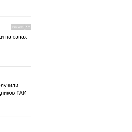
РЕКЛАМА
ки на сапах
олучили
дников ГАИ