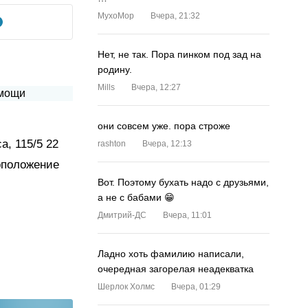
MyxoMop
Вчера, 21:32
Нет, не так. Пора пинком под зад на
родину.
Mills
Вчера, 12:27
они совсем уже. пора строже
а, 115/5 22
rashton
Вчера, 12:13
тоположение
Вот. Поэтому бухать надо с друзьями,
а не с бабами 😁
Дмитрий-ДС
Вчера, 11:01
Ладно хоть фамилию написали,
очередная загорелая неадекватка
Шерлок Холмс
Вчера, 01:29