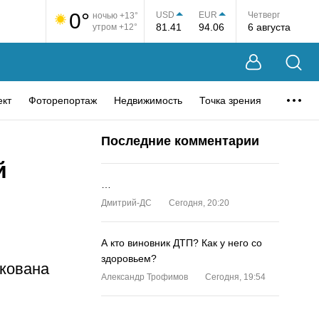
0°
USD
EUR
Четверг
ночью +13°
81.41
94.06
6 августа
утром +12°
ект
Фоторепортаж
Недвижимость
Точка зрения
Последние комментарии
й
…
Дмитрий-ДС
Сегодня, 20:20
А кто виновник ДТП? Как у него со
здоровьем?
кована
Александр Трофимов
Сегодня, 19:54
…