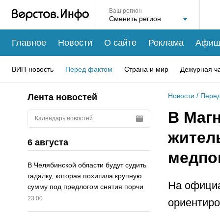
Ваш регион
Главное
Новости
О сайте
Реклама
Афиш
ВИП-новость
Перед фактом
Страна и мир
Дежурная ч
Новости
/
Перед
Лента новостей
В Магн
Календарь новостей
жител
6 августа
медп
В Челябинской области будут судить
гадалку, которая похитила крупную
На официа
сумму под предлогом снятия порчи
23:00
ориентиро