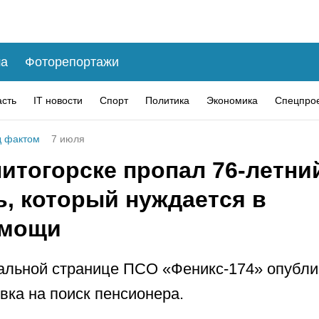
а
Фоторепортажи
асть
IT новости
Спорт
Политика
Экономика
Спецпро
 фактом
7 июля
итогорске пропал 76-летни
ь, который нуждается в
омощи
льной странице ПСО «Феникс-174» опубли
вка на поиск пенсионера.