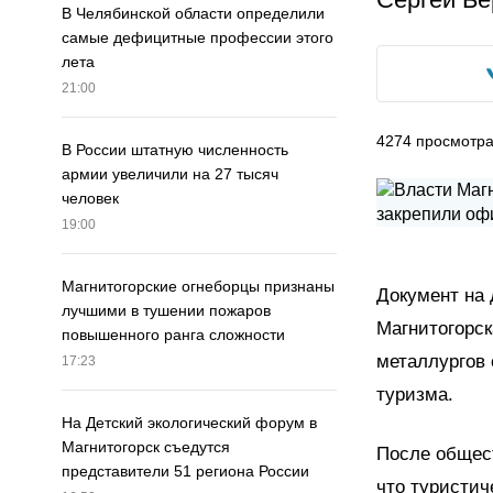
В Челябинской области определили
самые дефицитные профессии этого
лета
21:00
4274
просмотр
В России штатную численность
армии увеличили на 27 тысяч
человек
19:00
Магнитогорские огнеборцы признаны
Документ на
лучшими в тушении пожаров
Магнитогорск
повышенного ранга сложности
металлургов 
17:23
туризма.
На Детский экологический форум в
Магнитогорск съедутся
После общес
представители 51 региона России
что туристич