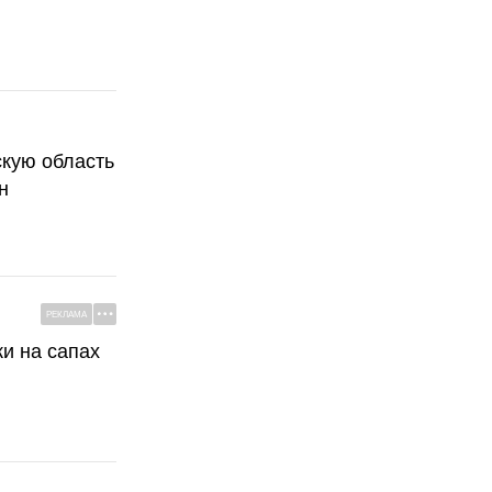
скую область
н
РЕКЛАМА
ки на сапах