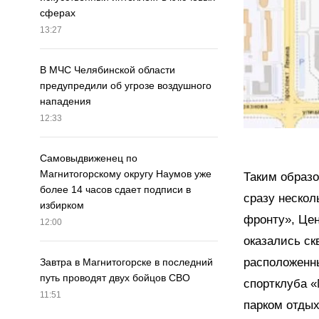
сферах
13:27
В МЧС Челябинской области
предупредили об угрозе воздушного
нападения
12:33
Самовыдвиженец по
Магнитогорскому округу Наумов уже
Таким образо
более 14 часов сдает подписи в
сразу нескол
избирком
фронту», Цен
12:00
оказались ск
расположенны
Завтра в Магнитогорске в последний
путь проводят двух бойцов СВО
спортклуба «
11:51
парком отдых