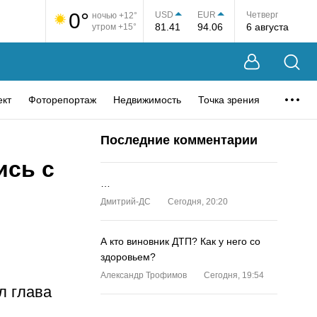
0°
USD
EUR
Четверг
ночью +12°
81.41
94.06
6 августа
утром +15°
ект
Фоторепортаж
Недвижимость
Точка зрения
Последние комментарии
ись с
…
Дмитрий-ДС
Сегодня, 20:20
А кто виновник ДТП? Как у него со
здоровьем?
Александр Трофимов
Сегодня, 19:54
л глава
…