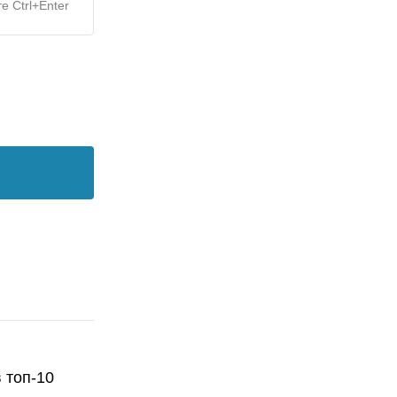
е Ctrl+Enter
 топ-10