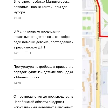
В четырех посёлках Магнитогорска
появились новые контейнеры для
мусора
14:48
В Магнитогорске предложили
отказаться от цветов на 1 сентября
ради помощи девочке, пострадавшей
в резонансном ДТП
14:21
1
Прокуратура потребовала привести в
порядок «убитые» детские площадки
в Магнитогорске
13:50
От госуправления до производства: в
Челябинской области внедряют
искусственный интеллект в ключевых