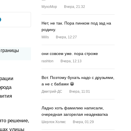
MyxoMop
Вчера, 21:32
Нет, не так. Пора пинком под зад на
родину.
Mills
Вчера, 12:27
они совсем уже. пора строже
rashton
Вчера, 12:13
Вот. Поэтому бухать надо с друзьями,
трации
а не с бабами 😁
орода
Дмитрий-ДС
Вчера, 11:01
вития
Ладно хоть фамилию написали,
очередная загорелая неадекватка
ято решение,
Шерлок Холмс
Вчера, 01:29
ицах улицы