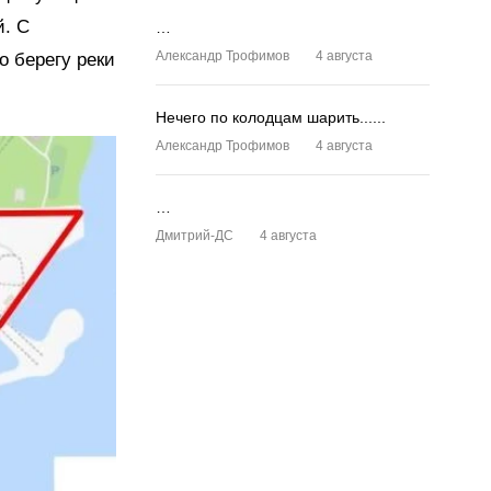
й. С
…
Александр Трофимов
4 августа
о берегу реки
Нечего по колодцам шарить......
Александр Трофимов
4 августа
…
Дмитрий-ДС
4 августа