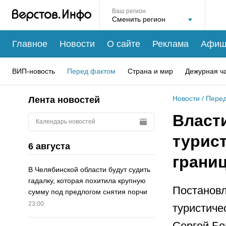
Ваш регион
Главное
Новости
О сайте
Реклама
Афиш
ВИП-новость
Перед фактом
Страна и мир
Дежурная ч
Новости
/
Перед
Лента новостей
Власт
Календарь новостей
турис
6 августа
грани
В Челябинской области будут судить
гадалку, которая похитила крупную
Постановл
сумму под предлогом снятия порчи
23:00
туристиче
Сергей Бе