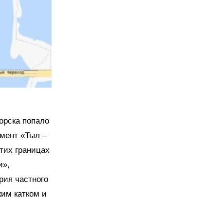
орска попало
умент «Тыл –
тих границах
и»,
рия частного
ким катком и