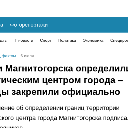
а
Фоторепортажи
асть
IT новости
Спорт
Политика
Экономика
Спецпро
 фактом
6 июля
и Магнитогорска определил
тическим центром города –
цы закрепили официально
ение об определении границ территории
ского центра города Магнитогорска подписа
рдников.