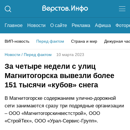
Главное
Новости
О сайте
Реклама
Афиша
Фотор
ВИП-новость
Перед фактом
Страна и мир
Дежурная ча
Новости
/
Перед фактом
10 марта 2023
За четыре недели с улиц
Магнитогорска вывезли более
151 тысячи «кубов» снега
В Магнитогорске содержанием улично-дорожной
сети занимаются сразу три подрядные организации
– ООО «Магнитогорскинвестстрой», ООО
«СтройТех», ООО «Урал-Сервис-Групп».