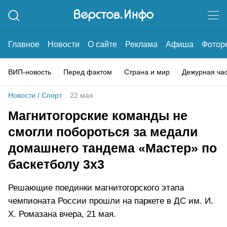
Главное
Новости
О сайте
Реклама
Афиша
Фотор
ВИП-новость
Перед фактом
Страна и мир
Дежурная ча
Новости
/
Спорт
22 мая
Магнитогорские команды не
смогли побороться за медали
домашнего тандема «Мастер» по
баскетболу 3х3
Решающие поединки магнитогорского этапа
чемпионата России прошли на паркете в ДС им. И.
Х. Ромазана вчера, 21 мая.