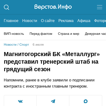
Главное
Новости
О сайте
Реклама
Афиша
Фотор
ВИП-новость
Перед фактом
Страна и мир
Дежурная ча
Новости
/
Спорт
6 июля
Магнитогорский БК «Металлург»
представил тренерский штаб на
грядущий сезон
Напомним, ранее в клубе заявили о подписании
контракта с иностранным главным тренером.