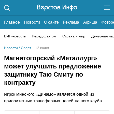
Главное
Новости
О сайте
Реклама
Афиша
Фотор
ВИП-новость
Перед фактом
Страна и мир
Дежурная ча
Новости
/
Спорт
12 июня
Магнитогорский «Металлург»
может улучшить предложение
защитнику Таю Смиту по
контракту
Игрок минского «Динамо» является одной из
приоритетных трансферных целей нашего клуба.