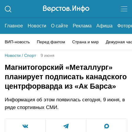
Главное
Новости
О сайте
Реклама
Афиша
Фотор
ВИП-новость
Перед фактом
Страна и мир
Дежурная ча
Новости
/
Спорт
9 июня
Магнитогорский «Металлург»
планирует подписать канадского
центрфорварда из «Ак Барса»
Информация об этом появилась сегодня, 9 июня, в
ряде спортивных СМИ.