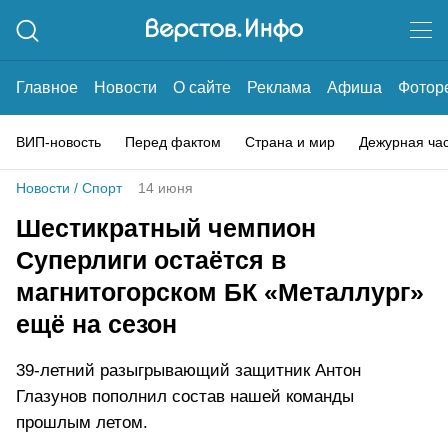
Главное
Новости
О сайте
Реклама
Афиша
Фотор
ВИП-новость
Перед фактом
Страна и мир
Дежурная ча
Новости
/
Спорт
14 июня
Шестикратный чемпион
Суперлиги остаётся в
магнитогорском БК «Металлург»
ещё на сезон
39-летний разыгрывающий защитник Антон
Глазунов пополнил состав нашей команды
прошлым летом.