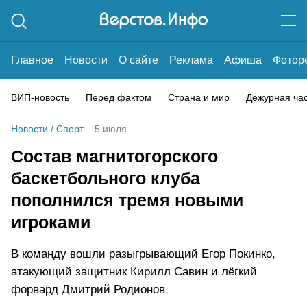
Главное
Новости
О сайте
Реклама
Афиша
Фотор
ВИП-новость
Перед фактом
Страна и мир
Дежурная ча
Новости
/
Спорт
5 июля
Состав магнитогорского
баскетбольного клуба
пополнился тремя новыми
игроками
В команду вошли разыгрывающий ️Егор Покинко,
атакующий защитник Кирилл Савин и лёгкий
форвард Дмитрий Родионов.