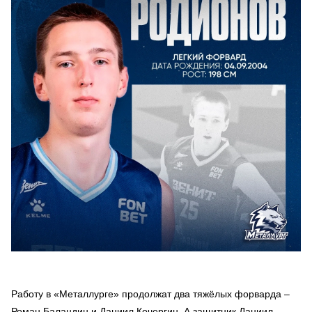
Работу в «Металлурге» продолжат два тяжёлых форварда –
Роман Баландин и Даниил Кочергин. А защитник Даниил