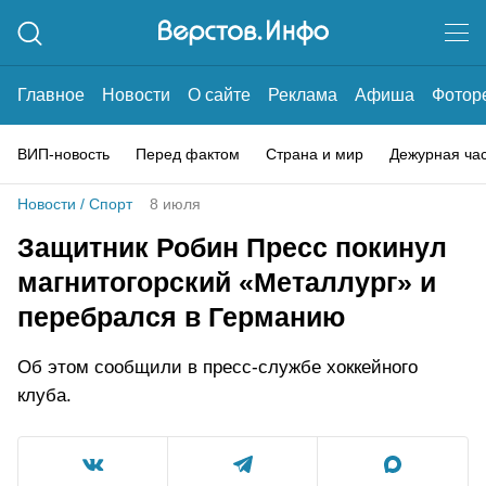
Главное
Новости
О сайте
Реклама
Афиша
Фотор
ВИП-новость
Перед фактом
Страна и мир
Дежурная ча
Новости
/
Спорт
8 июля
Защитник Робин Пресс покинул
магнитогорский «Металлург» и
перебрался в Германию
Об этом сообщили в пресс-службе хоккейного
клуба.