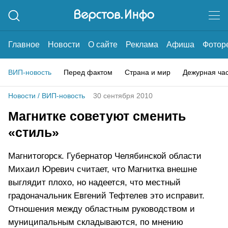
Главное
Новости
О сайте
Реклама
Афиша
Фотор
ВИП-новость
Перед фактом
Страна и мир
Дежурная ча
Новости
/
ВИП-новость
30 сентября 2010
Магнитке советуют сменить
«стиль»
Магнитогорск. Губернатор Челябинской области
Михаил Юревич считает, что Магнитка внешне
выглядит плохо, но надеется, что местный
градоначальник Евгений Тефтелев это исправит.
Отношения между областным руководством и
муниципальным складываются, по мнению