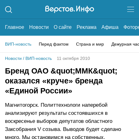
Главное
Новости
О сайте
Реклама
Афиша
Фотор
ВИП-новость
Перед фактом
Страна и мир
Дежурная ча
Новости
/
ВИП-новость
11 октября 2010
Бренд ОАО &quot;ММК&quot;
оказался «круче» бренда
«Единой России»
Магнитогорск. Политтехнологи наперебой
анализируют результаты состоявшихся в
воскресенье выборов депутатов областного
Заксобрания V созыва. Выводов будет сделано
много. Мы остановимся на собственных,