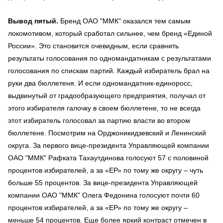
Вывод пятый.
Бренд ОАО "ММК" оказался тем самым
локомотивом, который сработал сильнее, чем бренд «Единой
России». Это становится очевидным, если сравнить
результаты голосования по одномандатникам с результатами
голосования по спискам партий. Каждый избиратель брал на
руки два бюллетеня. И если одномандатник-единоросс,
выдвинутый от градообразующего предприятия, получал от
этого избирателя галочку в своем бюллетене, то не всегда
этот избиратель голосовал за партию власти во втором
бюллетене. Посмотрим на Орджоникидзевский и Ленинский
округа. За первого вице-президента Управляющей компании
ОАО "ММК" Рафката Тахаутдинова голосуют 57 с половиной
процентов избирателей, а за «ЕР» по тому же округу – чуть
больше 55 процентов. За вице-президента Управляющей
компании ОАО "ММК" Олега Федонина голосуют почти 60
процентов избирателей, а за «ЕР» по тому же округу –
меньше 54 процентов. Еще более яркий контраст отмечен в