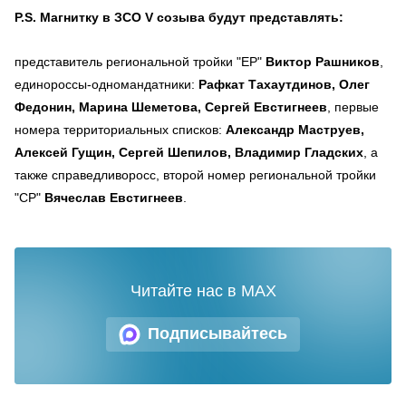
P.S. Магнитку в ЗСО V созыва будут представлять:
представитель региональной тройки "ЕР"
Виктор Рашников
,
единороссы-одномандатники:
Рафкат Тахаутдинов, Олег
Федонин, Марина Шеметова, Сергей Евстигнеев
, первые
номера территориальных списков:
Александр Маструев,
Алексей Гущин, Сергей Шепилов, Владимир Гладских
, а
также справедливоросс, второй номер региональной тройки
"СР"
Вячеслав Евстигнеев
.
Читайте нас в MAX
Подписывайтесь