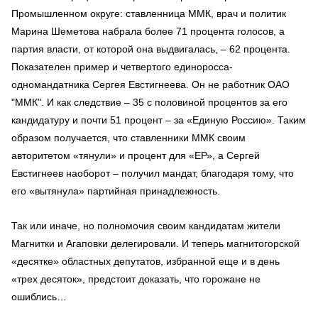
Промышленном округе: ставленница ММК, врач и политик
Марина Шеметова набрала более 71 процента голосов, а
партия власти, от которой она выдвигалась, – 62 процента.
Показателен пример и четвертого единоросса-
одномандатника Сергея Евстигнеева. Он не работник ОАО
"ММК". И как следствие – 35 с половиной процентов за его
кандидатуру и почти 51 процент – за «Единую Россию». Таким
образом получается, что ставленники ММК своим
авторитетом «тянули» и процент для «ЕР», а Сергей
Евстигнеев наоборот – получил мандат, благодаря тому, что
его «вытянула» партийная принадлежность.
Так или иначе, но полномочия своим кандидатам жители
Магнитки и Агаповки делегировали. И теперь магнитогорской
«десятке» областных депутатов, избранной еще и в день
«трех десяток», предстоит доказать, что горожане не
ошиблись…