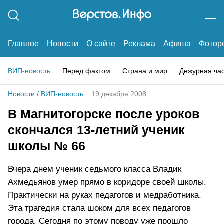
Главное
Новости
О сайте
Реклама
Афиша
Фотор
ВИП-новость
Перед фактом
Страна и мир
Дежурная ча
Новости
/
ВИП-новость
19 декабря 2008
В Магнитогорске после уроков
скончался 13-летний ученик
школы № 66
Вчера днем ученик седьмого класса Владик
Ахмедьянов умер прямо в коридоре своей школы.
Практически на руках педагогов и медработника.
Эта трагедия стала шоком для всех педагогов
города. Сегодня по этому поводу уже прошло