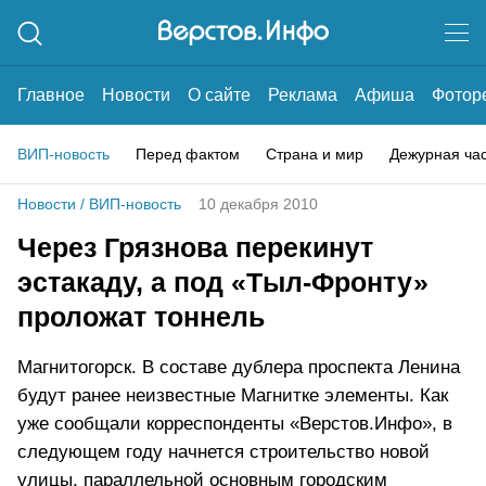
Главное
Новости
О сайте
Реклама
Афиша
Фотор
ВИП-новость
Перед фактом
Страна и мир
Дежурная ча
Новости
/
ВИП-новость
10 декабря 2010
Через Грязнова перекинут
эстакаду, а под «Тыл-Фронту»
проложат тоннель
Магнитогорск. В составе дублера проспекта Ленина
будут ранее неизвестные Магнитке элементы. Как
уже сообщали корреспонденты «Верстов.Инфо», в
следующем году начнется строительство новой
улицы, параллельной основным городским