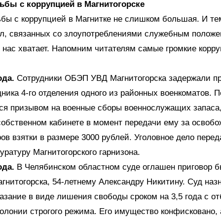
ьбы с коррупцией в Магнитогорске
бы с коррупцией в Магнитке не слишком большая. И те
ел, связанных со злоупотреблениями служебным положе
у нас хватает. Напомним читателям самые громкие корр
ода.
Сотрудники ОБЭП УВД Магнитогорска задержали п
дника 4-го отделения одного из районных военкоматов. 
я призывом на военные сборы военнослужащих запаса
собственном кабинете в момент передачи ему за освобо
ов взятки в размере 3000 рублей. Уголовное дело перед
уратуру Магнитогорского гарнизона.
ода.
В Челябинском областном суде оглашен приговор 
гнитогорска, 54-летнему Александру Никитину. Суд наз
азание в виде лишения свободы сроком на 3,5 года с о
колонии строгого режима. Его имущество конфисковано, 