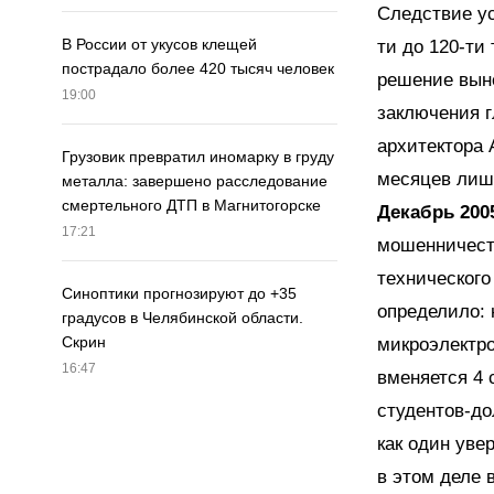
Следствие ус
В России от укусов клещей
ти до 120-ти
пострадало более 420 тысяч человек
решение выне
19:00
заключения г
архитектора 
Грузовик превратил иномарку в груду
месяцев лиш
металла: завершено расследование
смертельного ДТП в Магнитогорске
Декабрь 2005
17:21
мошенничеств
технического
Синоптики прогнозируют до +35
определило: 
градусов в Челябинской области.
Скрин
микроэлектр
16:47
вменяется 4 
студентов-до
как один уве
в этом деле 