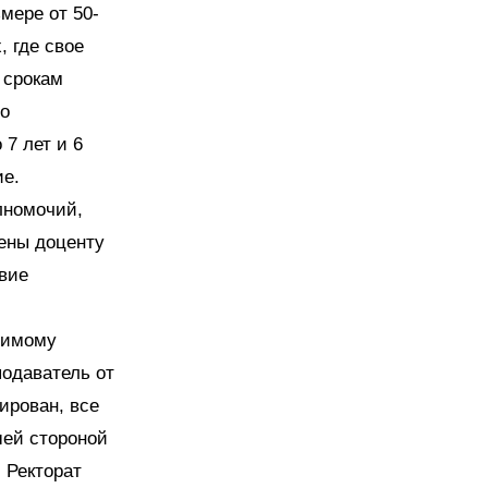
мере от 50-
, где свое
 срокам
го
 7 лет и 6
ие.
лномочий,
ены доценту
твие
димому
подаватель от
ирован, все
шей стороной
 Ректорат