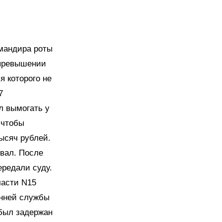
омандира роты
 превышении
 которого не
7
л вымогать у
 чтобы
ысяч рублей.
ивал. После
ередали суду.
части N15
енней службы
 был задержан