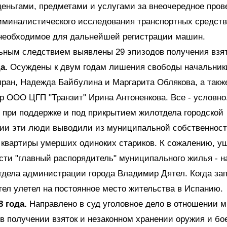
деньгами, предметами и услугами за внеочередное про
иминалистического исследования транспортных средств
 необходимое для дальнейшей регистрации машин.
ьным следствием выявлены 29 эпизодов получения взят
а.
Осуждены к двум годам лишения свободы начальни
ан, Надежда Байбулина и Маргарита Облякова, а такж
ер ООО ЦГП "Транзит" Ирина Антоненкова. Все - условно
о при поддержке и под прикрытием жилотдела городской
ии эти люди выводили из муниципальной собственност
квартиры умерших одиноких стариков. К сожалению, у
сти "главный распорядитель" муниципального жилья - н
тдела администрации города Владимир Дятел. Когда за
ел улетел на постоянное место жительства в Испанию.
 года.
Направлено в суд уголовное дело в отношении 
в получении взяток и незаконном хранении оружия и бо