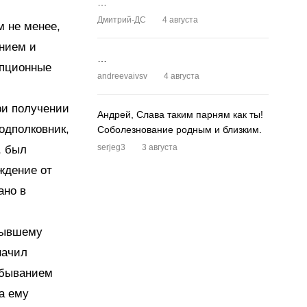
…
Дмитрий-ДС
4 августа
м не менее,
нием и
…
упционные
andreevaivsv
4 августа
ри получении
Андрей, Слава таким парням как ты!
Подполковник,
Соболезнование родным и близким.
serjeg3
3 августа
, был
ждение от
ано в
бывшему
начил
тбыванием
а ему