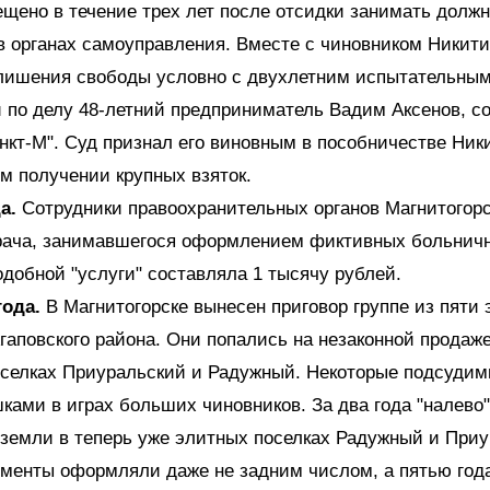
щено в течение трех лет после отсидки занимать должн
в органах самоуправления. Вместе с чиновником Никит
 лишения свободы условно с двухлетним испытательным
 по делу 48-летний предприниматель Вадим Аксенов, с
кт-М". Суд признал его виновным в пособничестве Ник
м получении крупных взяток.
а.
Сотрудники правоохранительных органов Магнитогор
рача, занимавшегося оформлением фиктивных больничн
добной "услуги" составляла 1 тысячу рублей.
года.
В Магнитогорске вынесен приговор группе из пяти 
гаповского района. Они попались на незаконной продаж
оселках Приуральский и Радужный. Некоторые подсудим
ками в играх больших чиновников. За два года "налево
 земли в теперь уже элитных поселках Радужный и Приу
менты оформляли даже не задним числом, а пятью год