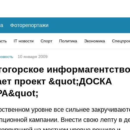
а
Фоторепортажи
асть
IT новости
Спорт
Политика
Экономика
Спецпро
овость
10 января 2009
тогорское информагентств
ает проект &quot;ДОСКА
А&quot;
рственном уровне все сильнее закручивают
пционной кампании. Внести свою лепту в д
коррупцией на местном уровне решило и