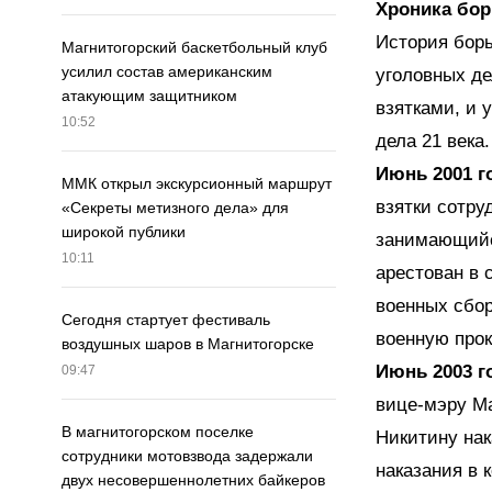
Хроника бор
История борь
Магнитогорский баскетбольный клуб
усилил состав американским
уголовных д
атакующим защитником
взятками, и 
10:52
дела 21 века.
Июнь 2001 г
ММК открыл экскурсионный маршрут
взятки сотру
«Секреты метизного дела» для
широкой публики
занимающийс
10:11
арестован в 
военных сбор
Сегодня стартует фестиваль
военную прок
воздушных шаров в Магнитогорске
Июнь 2003 г
09:47
вице-мэру Ма
В магнитогорском поселке
Никитину нак
сотрудники мотовзвода задержали
наказания в 
двух несовершеннолетних байкеров