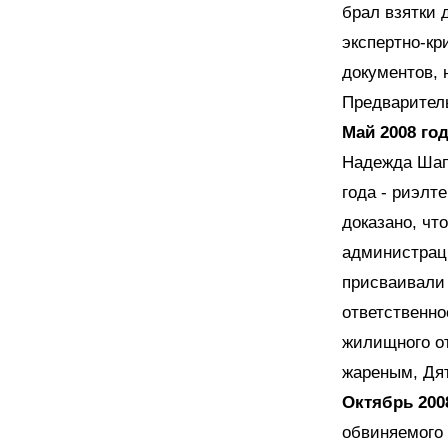
брал взятки 
экспертно-кр
документов,
Предварител
Май 2008 год
Надежда Шапр
года - риэлт
доказано, чт
администрац
присваивали 
ответственно
жилищного о
жареным, Дят
Октябрь 2008
обвиняемого 