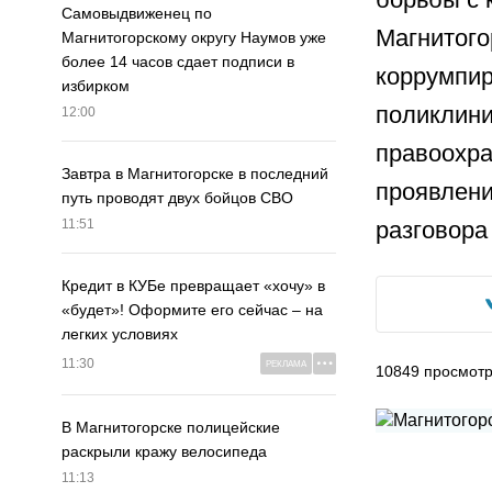
Самовыдвиженец по
Магнитого
Магнитогорскому округу Наумов уже
более 14 часов сдает подписи в
коррумпир
избирком
поликлини
12:00
правоохра
Завтра в Магнитогорске в последний
проявлени
путь проводят двух бойцов СВО
разговора
11:51
Кредит в КУБе превращает «хочу» в
«будет»! Оформите его сейчас – на
легких условиях
11:30
РЕКЛАМА
10849
просмот
В Магнитогорске полицейские
раскрыли кражу велосипеда
11:13