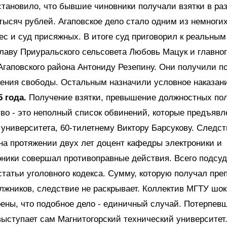
тановило, что бывшие чиновники получали взятки в раз
 тысяч рублей. Агаповское дело стало одним из немногих
с и суд присяжных. В итоге суд приговорил к реальным
лаву Приуральского сельсовета Любовь Мацук и главно
Агаповского района Антониду Резепину. Они получили по
ения свободы. Остальным назначили условное наказан
 года.
Получение взятки, превышение должностных по
о - это неполный список обвинений, которые предъявл
 университета, 60-тилетнему Виктору Барсукову. Следс
на протяжении двух лет доцент кафедры электроники и
оники совершал противоправные действия. Всего подсу
статьи уголовного кодекса. Сумму, которую получал пре
лжников, следствие не раскрывает. Коллектив МГТУ шок
рены, что подобное дело - единичный случай. Потерпев
выступает сам Магнитогорский технический университет.