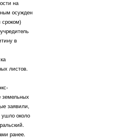
ости на
иным осужден
 сроком)
оучредитель
итину в
ска
ых листов.
экс-
е земельных
ые заявили,
" ушло около
ральский.
ами ранее.