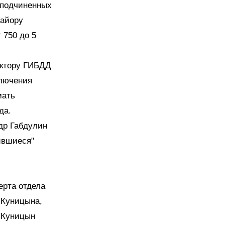
 подчиненных
майору
 750 до 5
ектору ГИБДД
ключения
мать
да.
др Габдулин
ившиеся"
ерта отдела
 Куницына,
о Куницын