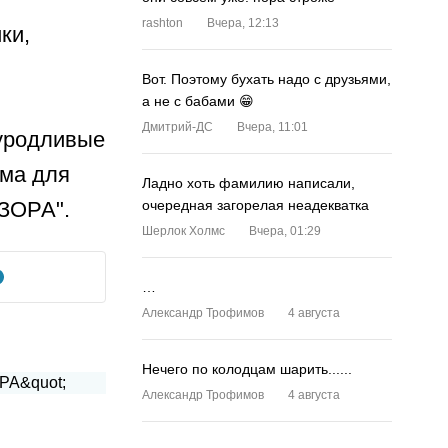
rashton
Вчера, 12:13
ки,
Вот. Поэтому бухать надо с друзьями,
а не с бабами 😁
Дмитрий-ДС
Вчера, 11:01
 уродливые
ема для
Ладно хоть фамилию написали,
ЗОРА".
очередная загорелая неадекватка
Шерлок Холмс
Вчера, 01:29
…
Александр Трофимов
4 августа
Нечего по колодцам шарить......
Александр Трофимов
4 августа