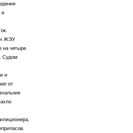
ведение
 и
ок.
ки ЖЭУ
е на четыре
. Судом
и и
шел от
ачальник
пахло
милиционера,
еприпасов.