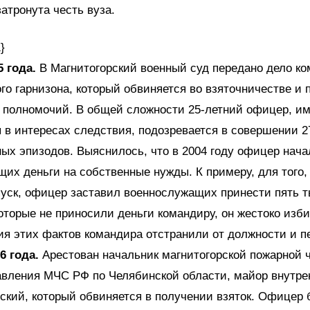
затронута честь вуза.
}
 года.
В Магнитогорский военный суд передано дело к
го гарнизона, который обвиняется во взяточничестве и
полномочий. В общей сложности 25-летний офицер, имя
 в интересах следствия, подозревается в совершении 2
ых эпизодов. Выяснилось, что в 2004 году офицер нача
их деньги на собственные нужды. К примеру, для того,
пуск, офицер заставил военнослужащих принести пять т
которые не приносили деньги командиру, он жестоко изб
я этих фактов командира отстранили от должности и п
6 года.
Арестован начальник магнитогорской пожарной 
равления МЧС РФ по Челябинской области, майор внутр
ский, который обвиняется в получении взяток. Офицер