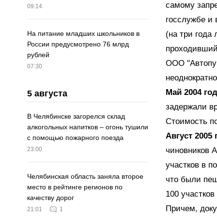
самому запре
09:14
госслужбе и 
(на три года
На питание младших школьников в
России предусмотрено 76 млрд
проходивший
рублей
ООО "Автопун
07:30
неоднократно
Май 2004 год
5 августа
задержали в
В Челябинске загорелся склад
Стоимость по
алкогольных напитков – огонь тушили
Август 2005 
с помощью пожарного поезда
чиновников А
23:00
участков в п
Челябинская область заняла второе
что были пеш
место в рейтинге регионов по
100 участков
качеству дорог
Причем, доку
21:01
1