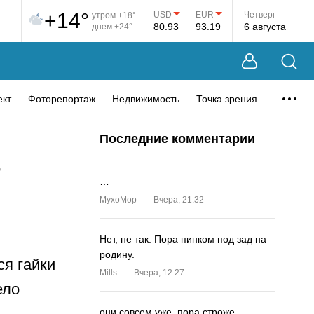
+14°
USD
EUR
Четверг
утром +18°
80.93
93.19
6 августа
днем +24°
ект
Фоторепортаж
Недвижимость
Точка зрения
Последние комментарии
о
…
MyxoMop
Вчера, 21:32
Нет, не так. Пора пинком под зад на
родину.
ся гайки
Mills
Вчера, 12:27
ело
они совсем уже. пора строже