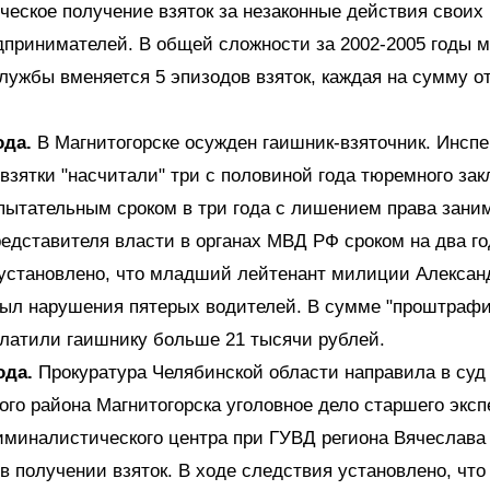
ческое получение взяток за незаконные действия своих
дпринимателей. В общей сложности за 2002-2005 годы 
лужбы вменяется 5 эпизодов взяток, каждая на сумму от
ода.
В Магнитогорске осужден гаишник-взяточник. Инсп
 взятки "насчитали" три с половиной года тюремного за
пытательным сроком в три года с лишением права зани
едставителя власти в органах МВД РФ сроком на два го
установлено, что младший лейтенант милиции Алексан
крыл нарушения пятерых водителей. В сумме "проштраф
латили гаишнику больше 21 тысячи рублей.
ода.
Прокуратура Челябинской области направила в суд
го района Магнитогорска уголовное дело старшего эксп
иминалистического центра при ГУВД региона Вячеслава
в получении взяток. В ходе следствия установлено, чт