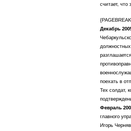
считает, что 
{PAGEBREAK
Декабрь 2005
Чебаркульско
должностных 
разглашается
противоправн
военнослужащ
поехать в от
Тех солдат, 
подтверждени
Февраль 200
главного уп
Игорь Черняв