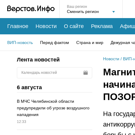
Ваш регион
Главное
Новости
О сайте
Реклама
Афиш
ВИП-новость
Перед фактом
Страна и мир
Дежурная ч
Новости
/
ВИП-н
Лента новостей
Магни
Календарь новостей
начин
6 августа
ПОЗОР
В МЧС Челябинской области
предупредили об угрозе воздушного
На госуда
нападения
12:33
антикорру
борьбы с 