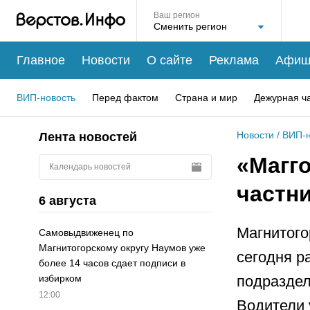
Ваш регион
Главное
Новости
О сайте
Реклама
Афиш
ВИП-новость
Перед фактом
Страна и мир
Дежурная ч
Новости
/
ВИП-н
Лента новостей
«Магг
Календарь новостей
частн
6 августа
Магнитого
Самовыдвиженец по
Магнитогорскому округу Наумов уже
сегодня р
более 14 часов сдает подписи в
подраздел
избирком
12:00
Водители 