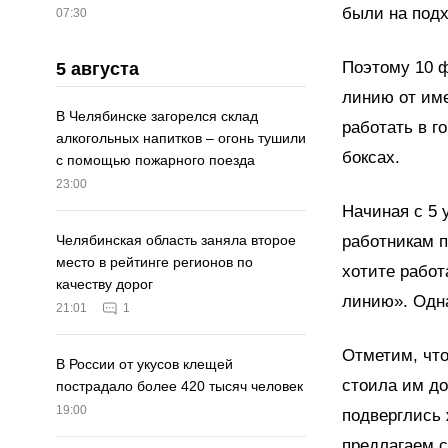
были на подх
07:30
Поэтому 10 
5 августа
линию от им
В Челябинске загорелся склад
работать в г
алкогольных напитков – огонь тушили
боксах.
с помощью пожарного поезда
23:00
Начиная с 5 
работникам п
Челябинская область заняла второе
место в рейтинге регионов по
хотите работ
качеству дорог
линию». Одна
21:01
1
Отметим, что
В России от укусов клещей
стоила им до
пострадало более 420 тысяч человек
19:00
подверглись 
предлагаем 