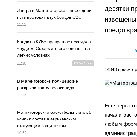
десятки п
Завтра в Магнитогорске в последний
путь проводят двух бойцов СВО
извещены 
11:51
предотвра
Кредит в КУБе превращает «хочу» в
«будет»! Оформите его сейчас – на
легких условиях
11:30
РЕКЛАМА
14343
просмот
В Магнитогорске полицейские
раскрыли кражу велосипеда
11:13
Еще первого 
Магнитогорский баскетбольный клуб
начали басто
усилил состав американским
любым форма
атакующим защитником
администраци
10:52