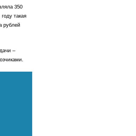
вляла 350
 году такая
а рублей
дачи –
возчиками.