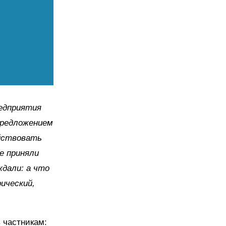
редприятия
предложением
ействовать
не приняли
ждали: а что
ический,
 частникам: