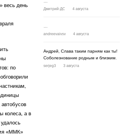
…
» весь день
Дмитрий-ДС
4 августа
евраля
…
andreevaivsv
4 августа
тить
Андрей, Слава таким парням как ты!
Соболезнование родным и близким.
аны
serjeg3
3 августа
ов: по
 обговорили
частникам,
 единицы
 автобусов
ы колеса, а в
 удалось
тия «ММК»