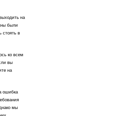
выходить на
жны были
ь стоять в
ось ко всем
сли вы
ите на
а ошибка
ребования
днако мы
них