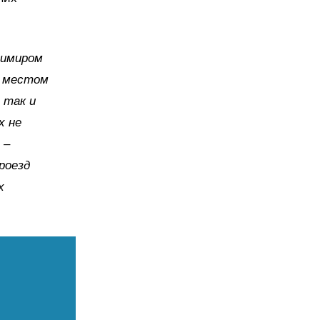
димиром
х местом
 так и
х не
 –
роезд
х