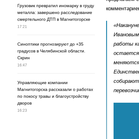
Грузовик превратил иномарку в груду
комментариев
металла: завершено расследование
смертельного ДТП в Магнитогорске
«Накануне
17:21
Ивановым
работы ка
Синоптики прогнозируют до +35
градусов в Челябинской области.
остается 
Скрин
меняются
16:47
Единствен
собирают 
Управляющие компании
Магнитогорска рассказали о работах
перевозчи
по покосу травы и благоустройству
дворов
16:23