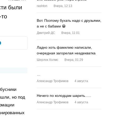
сти были
rashton
Вчера, 12:13
-то
Вот. Поэтому бухать надо с друзьями,
а не с бабами 😁
Дмитрий-ДС
Вчера, 11:01
Ладно хоть фамилию написали,
очередная загорелая неадекватка
Шерлок Холмс
Вчера, 01:29
…
Александр Трофимов
4 августа
обусники
Нечего по колодцам шарить......
ышли, но под
Александр Трофимов
4 августа
ормации
анированных