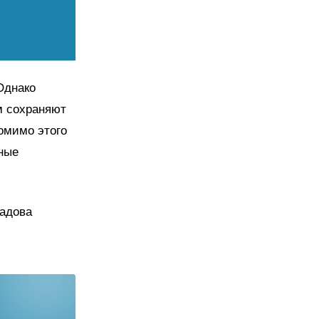
Однако
м сохраняют
омимо этого
иные
радова