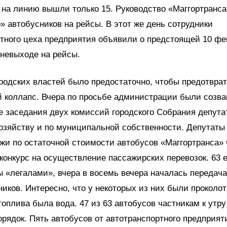
 на линию вышли только 15. Руководство «Маггортранса
 автобусников на рейсы. В этот же день сотрудники
тного цеха предприятия объявили о предстоящей 10 ф
 невыходе на рейсы.
родских властей было предостаточно, чтобы предотвра
 коллапс. Вчера по просьбе администрации были созв
 заседания двух комиссий городского Собрания депутат
озяйству и по муниципальной собственности. Депутаты
жи по остаточной стоимости автобусов «Маггортранса» 
онкурс на осуществление пассажирских перевозок. 63
 «легалами», вчера в восемь вечера началась передача
ников. Интересно, что у некоторых из них были проколот
топлива была вода. 47 из 63 автобусов частникам к утру
орядок. Пять автобусов от автотранспортного предприя