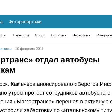
а
Фоторепортажи
асть
IT новости
Спорт
Политика
Экономика
Спецпро
овость
10 февраля 2011
ортранс» отдал автобусы
икам
рск. Как вчера анонсировало «Верстов.Инф
ано утром протест сотрудников автобусного
ения «Маггортранса» перешел в активную 
устроили забастовку по «итальянскому типу