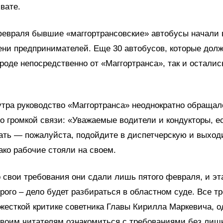
вате.
февраля бывшие «маггортрансовские» автобусы начали 
ени предпринимателей. Еще 30 автобусов, которые дол
ороде непосредственно от «Маггортранса», так и осталис
утра руководство «Маггортранса» неоднократно обращал
о громкой связи: «Уважаемые водители и кондукторы, е
ать — пожалуйста, подойдите в диспетчерскую и выход
ко рабочие стояли на своем.
 свои требования они сдали лишь пятого февраля, и эт
рого – дело будет разбираться в областном суде. Все т
жесткой критике советника Главы Кирилла Маркевича, о
своим читателям ознакомиться с требованиями без лиш