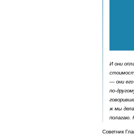
И они опл
стоимость
— они его
по-другом
говоривше
ж мы дела
полагаю. 
Советник Гла