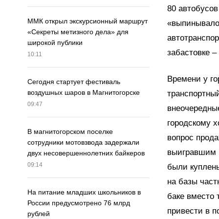
80 автобусов
ММК открыл экскурсионный маршрут
«выпинывало»
«Секреты метизного дела» для
автотранспор
широкой публики
забастовке –
10:11
Времени у го
Сегодня стартует фестиваль
воздушных шаров в Магнитогорске
транспортный
09:47
внеочередные
городскому х
В магнитогорском поселке
вопрос прода
сотрудники мотовзвода задержали
выигравшим к
двух несовершеннолетних байкеров
09:14
были куплены
на базы част
На питание младших школьников в
баке вместо 
России предусмотрено 76 млрд
привести в п
рублей