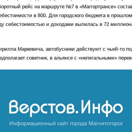
боротный рейс на маршруте №7 в «Маггортрансе» соста
ебестоимости в 800. Для городского бюджета в прошлом
ду себестоимостью и доходами вылилась в 72 миллион
рилла Маркевича, автобусники действуют с чьей-то по
едполагает советник, в альянсе с «нелегальными» пере