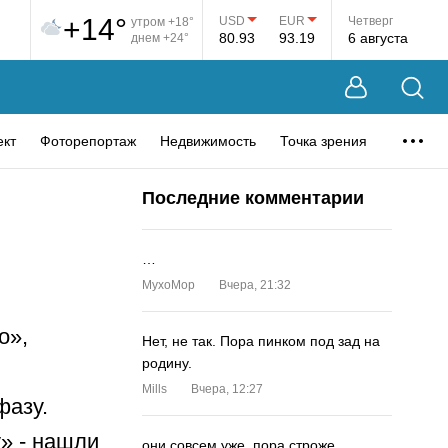
+14°
USD
EUR
Четверг
утром +18°
80.93
93.19
6 августа
днем +24°
ект
Фоторепортаж
Недвижимость
Точка зрения
Последние комментарии
…
MyxoMop
Вчера, 21:32
о»,
Нет, не так. Пора пинком под зад на
родину.
Mills
Вчера, 12:27
фазу.
» - нашли
они совсем уже. пора строже