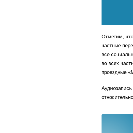
Отметим, что
частные пере
все социальн
во всех част
проездные «М
Аудиозапись
относительн