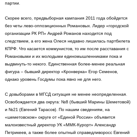
партии.
Скорее всего, предвыборная кампания 2011 года обойдется
без четы лево-оппозиционных Романовых. Лидер «городской
организации РК РП» Андрей Романов находится под
следствием, а его жена Олеся недавно лишилась партбилета
КПРФ. Что касается коммунистов, то им после расставания с
Романовыми и их молодыми единомышленниками пока и
выдвинуть-то некого. Единственная более-менее реальная
фигура – бывший директор «Кронверка» Егор Семенов,
однако уровень Госдумы пока явно не для него.
С довыборами в МГСД ситуация не менее неопределенная.
Освобождается два округа: №8 (бывший Марины Шеметовой)
и №21 (Евгений Тарасов). По нашим сведениям, на
«шеметовском» округе от «Единой России» объявится
малоизвестный директор УК «ММК-Курорт» Александр
Петрикеев, а также более опытный справедливоросс Евгений