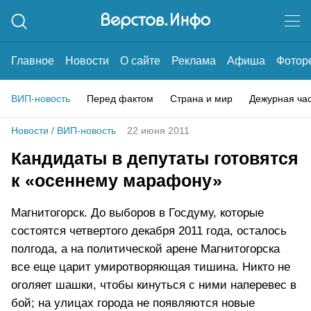
Главное
Новости
О сайте
Реклама
Афиша
Фотор
ВИП-новость
Перед фактом
Страна и мир
Дежурная ча
Новости
/
ВИП-новость
22 июня 2011
Кандидаты в депутаты готовятся
к «осеннему марафону»
Магнитогорск. До выборов в Госдуму, которые
состоятся четвертого декабря 2011 года, осталось
полгода, а на политической арене Магнитогорска
все еще царит умиротворяющая тишина. Никто не
оголяет шашки, чтобы кинуться с ними наперевес в
бой; на улицах города не появляются новые