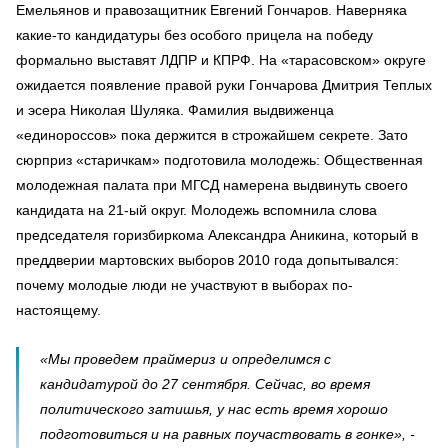
Емельянов и правозащитник Евгений Гончаров. Наверняка
какие-то кандидатуры без особого прицела на победу
формально выставят ЛДПР и КПРФ. На «тарасовском» округе
ожидается появление правой руки Гончарова Дмитрия Теплых
и эсера Николая Шуляка. Фамилия выдвиженца
«единороссов» пока держится в строжайшем секрете. Зато
сюрприз «старичкам» подготовила молодежь: Общественная
молодежная палата при МГСД намерена выдвинуть своего
кандидата на 21-ый округ. Молодежь вспомнила слова
председателя горизбиркома Александра Аникина, который в
преддверии мартовских выборов 2010 года допытывался:
почему молодые люди не участвуют в выборах по-
настоящему.
«Мы проведем праймериз и определимся с
кандидатурой до 27 сентября. Сейчас, во время
политического затишья, у нас есть время хорошо
подготовиться и на равных поучаствовать в гонке», -