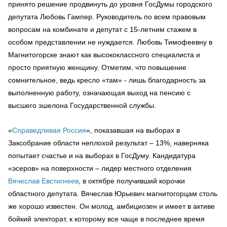
принято решение продвинуть до уровня ГосДумы городского
депутата Любовь Гампер. Руководитель по всем правовым
вопросам на комбинате и депутат с 15-летним стажем в
особом представлении не нуждается. Любовь Тимофеевну в
Магнитогорске знают как высококлассного специалиста и
просто приятную женщину. Отметим, что повышение
сомнительное, ведь кресло «там» - лишь благодарность за
выполненную работу, означающая выход на пенсию с
высшего эшелона Государственной службы.
«
Справедливая Россия
», показавшая на выборах в
Заксобрание области неплохой результат – 13%, наверняка
попытает счастье и на выборах в ГосДуму. Кандидатура
«эсеров» на поверхности – лидер местного отделения
Вячеслав Евстигнеев
, в октябре получивший корочки
областного депутата. Вячеслав Юрьевич магнитогорцам столь
же хорошо известен. Он молод, амбициозен и имеет в активе
бойкий электорат, к которому все чаще в последнее время