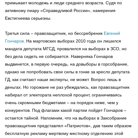
примыкает молодежь и люди среднего возраста. Судя по
активному пиару «Справедливой России», намерения
Евстигнеева серьезны.
Третья сила – правозащитник, но бессребреник
Евгений
Гончаров
. На мартовских выборах 2010 года он лишился
мандата депутата МГСД, провалился на выборах в ЗСО, но
без дела сидеть не собирается. Наверняка Гончаров
выдвинется, в первую очередь, на довыборы в горсобрание,
однако не попробовать свои силы в гонке за кресло депутата
ГД, как считают наши эксперты, не может. Вопрос лишь в
деньгах. Но горожане не раз убеждались, как правозащитник
набирал от электората неплохой процент, ограничиваясь
очень скромными бюджетами – на порядок ниже, чем у
конкурентов. Под флагами какой партии пойдет Гончаров –
остается тайной. Напомним, что на выборах в Заксобрание
правозащитник представлял «Патриотов», дав таким образом
бесплатную рекламу мертвому местному отделению этой