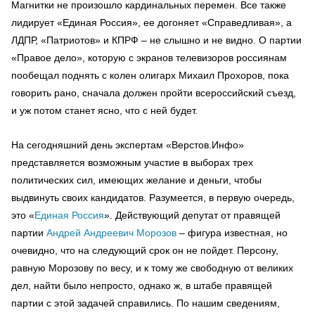
Магнитки не произошло кардинальных перемен. Все также
лидирует «Единая Россия», ее догоняет «Справедливая», а
ЛДПР, «Патриотов» и КПРФ – не слышно и не видно. О партии
«Правое дело», которую с экранов телевизоров россиянам
пообещал поднять с колен олигарх Михаил Прохоров, пока
говорить рано, сначала должен пройти всероссийский съезд,
и уж потом станет ясно, что с ней будет.
На сегодняшний день экспертам «Верстов.Инфо»
представляется возможным участие в выборах трех
политических сил, имеющих желание и деньги, чтобы
выдвинуть своих кандидатов. Разумеется, в первую очередь,
это «
Единая Россия
». Действующий депутат от правящей
партии
Андрей Андреевич Морозов
– фигура известная, но
очевидно, что на следующий срок он не пойдет. Персону,
равную Морозову по весу, и к тому же свободную от великих
дел, найти было непросто, однако ж, в штабе правящей
партии с этой задачей справились. По нашим сведениям,