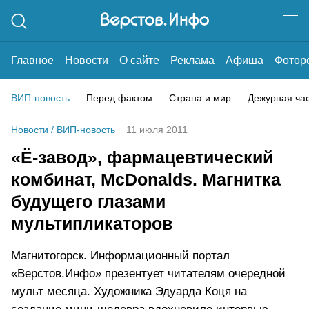
Главное
Новости
О сайте
Реклама
Афиша
Фотор
ВИП-новость
Перед фактом
Страна и мир
Дежурная ча
Новости
/
ВИП-новость
11 июля 2011
«Ё-завод», фармацевтический
комбинат, McDonalds. Магнитка
будущего глазами
мультипликаторов
Магнитогорск. Информационный портал
«Верстов.Инфо» презентует читателям очередной
мульт месяца. Художника Эдуарда Коця на