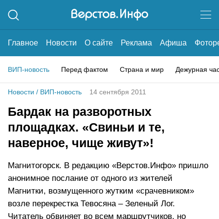
Главное
Новости
О сайте
Реклама
Афиша
Фотор
ВИП-новость
Перед фактом
Страна и мир
Дежурная ча
Новости
/
ВИП-новость
14 сентября 2011
Бардак на разворотных
площадках. «Свиньи и те,
наверное, чище живут»!
Магнитогорск. В редакцию «Верстов.Инфо» пришло
анонимное послание от одного из жителей
Магнитки, возмущенного жутким «срачевником»
возле перекрестка Тевосяна – Зеленый Лог.
Читатель обвиняет во всем маршрутчиков, но