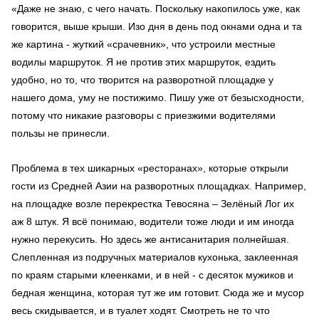
«Даже не знаю, с чего начать. Поскольку накопилось уже, как
говорится, выше крыши. Изо дня в день под окнами одна и та
же картина - жуткий «срачевник», что устроили местные
водилы маршруток. Я не против этих маршруток, ездить
удобно, но то, что творится на разворотной площадке у
нашего дома, уму не постижимо. Пишу уже от безысходности,
потому что никакие разговоры с приезжими водителями
пользы не принесли.
Проблема в тех шикарных «ресторанах», которые открыли
гости из Средней Азии на разворотных площадках. Например,
на площадке возле перекрестка Тевосяна – Зелёный Лог их
аж 8 штук. Я всё понимаю, водители тоже люди и им иногда
нужно перекусить. Но здесь же антисанитария полнейшая.
Слепленная из подручных материалов кухонька, заклеенная
по краям старыми клеенками, и в ней - с десяток мужиков и
бедная женщина, которая тут же им готовит. Сюда же и мусор
весь скидывается, и в туалет ходят. Смотреть не то что