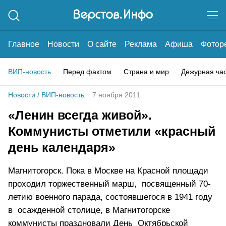
Главное
Новости
О сайте
Реклама
Афиша
Фотор
ВИП-новость
Перед фактом
Страна и мир
Дежурная ча
Новости
/
ВИП-новость
7 ноября 2011
«Ленин всегда живой».
Коммунисты отметили «красный
день календаря»
Магнитогорск. Пока в Москве на Красной площади
проходил торжественный марш, посвященный 70-
летию военного парада, состоявшегося в 1941 году
в осажденной столице, в Магнитогорске
коммунисты праздновали День Октябрьской