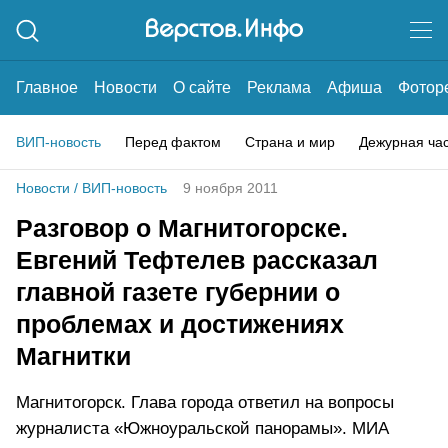
Главное
Новости
О сайте
Реклама
Афиша
Фотор
ВИП-новость
Перед фактом
Страна и мир
Дежурная ча
Новости
/
ВИП-новость
9 ноября 2011
Разговор о Магнитогорске.
Евгений Тефтелев рассказал
главной газете губернии о
проблемах и достижениях
Магнитки
Магнитогорск. Глава города ответил на вопросы
журналиста «Южноуральской панорамы». МИА