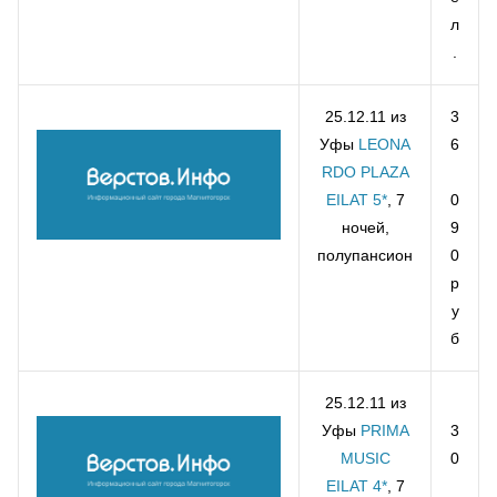
л
.
25.12.11 из
3
Уфы
LEONA
6
RDO PLAZA
EILAT 5*
, 7
0
ночей,
9
полупансион
0
р
у
б
25.12.11 из
Уфы
PRIMA
3
MUSIC
0
EILAT 4*
, 7