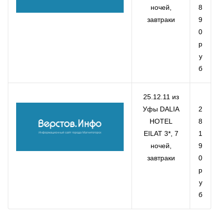
ночей,
8
завтраки
9
0
р
у
б
25.12.11 из
Уфы DALIA
2
HOTEL
8
EILAT 3*, 7
1
ночей,
9
завтраки
0
р
у
б