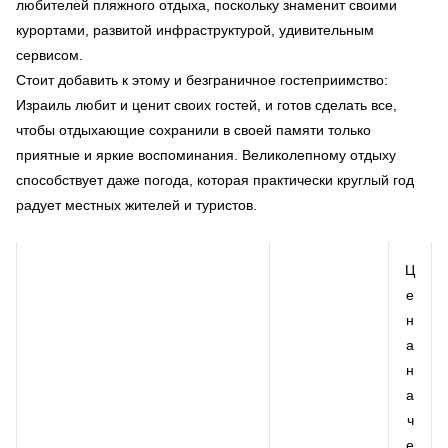
любителей пляжного отдыха, поскольку знаменит своими
курортами, развитой инфраструктурой, удивительным
сервисом.
Стоит добавить к этому и безграничное гостеприимство:
Израиль любит и ценит своих гостей, и готов сделать все,
чтобы отдыхающие сохранили в своей памяти только
приятные и яркие воспоминания. Великолепному отдыху
способствует даже погода, которая практически круглый год
радует местных жителей и туристов.
Ц
е
н
а
н
а
ч
е