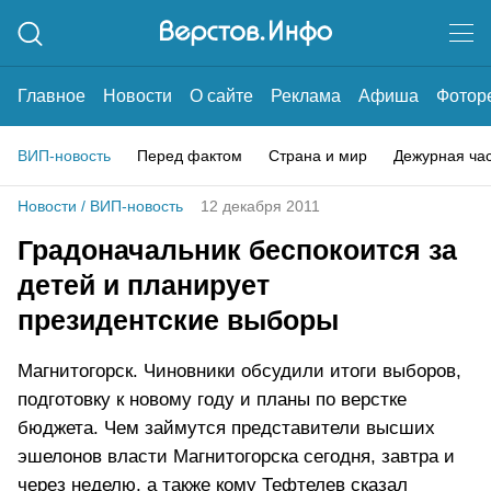
Главное
Новости
О сайте
Реклама
Афиша
Фотор
ВИП-новость
Перед фактом
Страна и мир
Дежурная ча
Новости
/
ВИП-новость
12 декабря 2011
Градоначальник беспокоится за
детей и планирует
президентские выборы
Магнитогорск. Чиновники обсудили итоги выборов,
подготовку к новому году и планы по верстке
бюджета. Чем займутся представители высших
эшелонов власти Магнитогорска сегодня, завтра и
через неделю, а также кому Тефтелев сказал