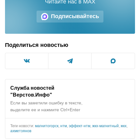
Читайте нас в MAX
Подписывайтесь
Поделиться новостью
Служба новостей
"Верстов.Инфо"
Если вы заметили ошибку в тексте,
выделите ее и нажмите Ctrl+Enter
Теги новости:
магнитогорск
,
нтм
,
эффект-нтм
,
жкх-магнитный
,
жкх
,
ахметзянов