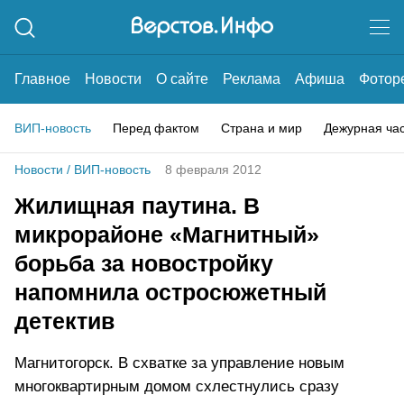
Главное
Новости
О сайте
Реклама
Афиша
Фотор
ВИП-новость
Перед фактом
Страна и мир
Дежурная ча
Новости
/
ВИП-новость
8 февраля 2012
Жилищная паутина. В
микрорайоне «Магнитный»
борьба за новостройку
напомнила остросюжетный
детектив
Магнитогорск. В схватке за управление новым
многоквартирным домом схлестнулись сразу