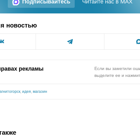
Подписывайтесь
Читайте нас в MAX
ся новостью
 правах рекламы
Если вы заметили оши
выделите ее и нажмит
агнитогорск
,
идея
,
магазин
также