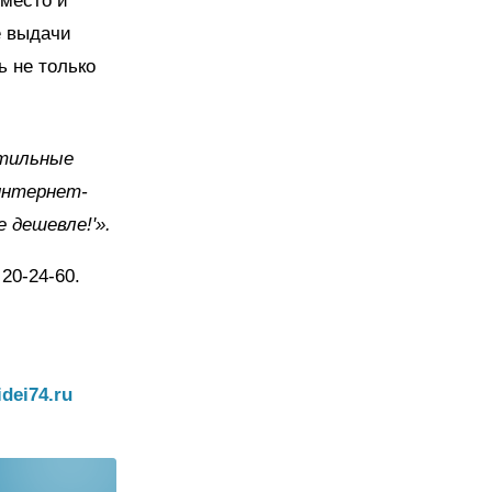
 место и
е выдачи
ь не только
стильные
интернет-
е дешевле!'».
20-24-60.
dei74.ru