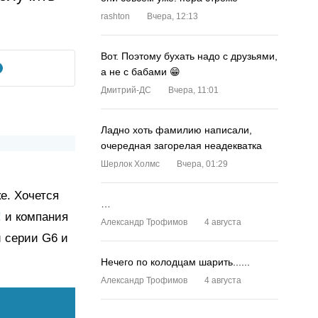
rashton
Вчера, 12:13
Вот. Поэтому бухать надо с друзьями,
а не с бабами 😁
Дмитрий-ДС
Вчера, 11:01
Ладно хоть фамилию написали,
очередная загорелая неадекватка
Шерлок Холмс
Вчера, 01:29
е. Хочется
…
!
и компания
Александр Трофимов
4 августа
 серии G6 и
Нечего по колодцам шарить......
Александр Трофимов
4 августа