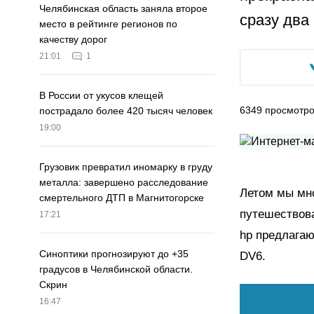
Челябинская область заняла второе
сразу два
место в рейтинге регионов по
качеству дорог
21:01
1
В России от укусов клещей
6349
просмотр
пострадало более 420 тысяч человек
19:00
Грузовик превратил иномарку в груду
металла: завершено расследование
Летом мы мно
смертельного ДТП в Магнитогорске
путешествов
17:21
hp предлага
Синоптики прогнозируют до +35
DV6.
градусов в Челябинской области.
Скрин
16:47