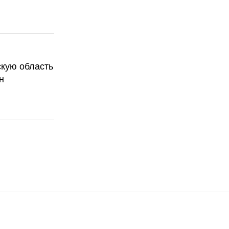
скую область
н