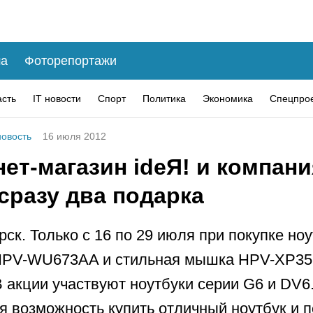
а
Фоторепортажи
асть
IT новости
Спорт
Политика
Экономика
Спецпро
овость
16 июля 2012
ет-магазин ideЯ! и компани
сразу два подарка
рск. Только с 16 по 29 июля при покупке но
HPV-WU673AA и стильная мышка HPV-XP35
В акции участвуют ноутбуки серии G6 и DV6
я возможность купить отличный ноутбук и 