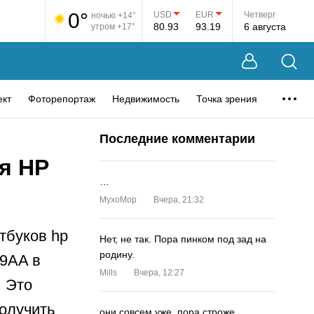
0°
USD
EUR
Четверг
ночью +14°
80.93
93.19
6 августа
утром +17°
ект
Фоторепортаж
Недвижимость
Точка зрения
Последние комментарии
я HP
…
MyxoMop
Вчера, 21:32
утбуков hp
Нет, не так. Пора пинком под зад на
родину.
9AA в
Mills
Вчера, 12:27
. Это
получить
они совсем уже. пора строже