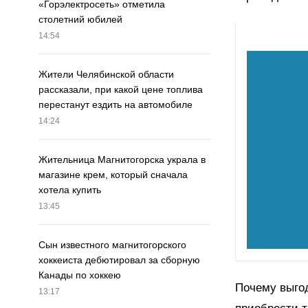
«Горэлектросеть» отметила
столетний юбилей
14:54
Жители Челябинской области
рассказали, при какой цене топлива
перестанут ездить на автомобиле
14:24
Жительница Магнитогорска украла в
магазине крем, который сначала
хотела купить
13:45
Сын известного магнитогорского
хоккеиста дебютировал за сборную
Канады по хоккею
Почему выгод
13:17