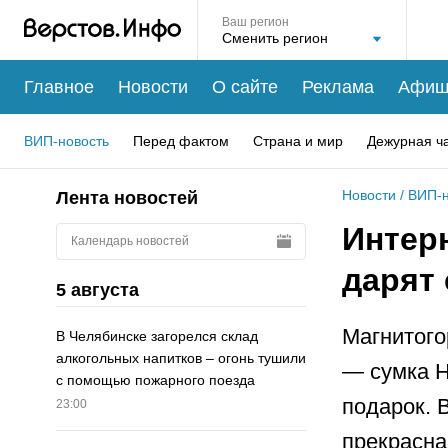
Ваш регион
Главное
Новости
О сайте
Реклама
Афиш
ВИП-новость
Перед фактом
Страна и мир
Дежурная ч
Новости
/
ВИП-н
Лента новостей
Интерн
Календарь новостей
дарят 
5 августа
Магнитого
В Челябинске загорелся склад
алкогольных напитков – огонь тушили
— сумка 
с помощью пожарного поезда
подарок. 
23:00
прекрасна