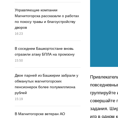
Управляющие компании
Магнитогорска рассказали о работах
по покосу травы и благоустройству
дворов
16:23
В соседнем Башкортостане вновь
отразили атаку БПЛА на промзону
15:50
Двое парней из Башкирии забрали у
Привлекатель
обманутых магнитогорских
повседневны
пенсионерок более полумиллиона
группируйте 
рублей
15:19
совершайте п
задания. Шир
В Магнитогорске ветеран АО
игр в одном 