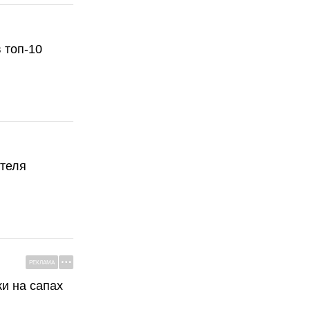
 топ-10
ателя
РЕКЛАМА
ки на сапах