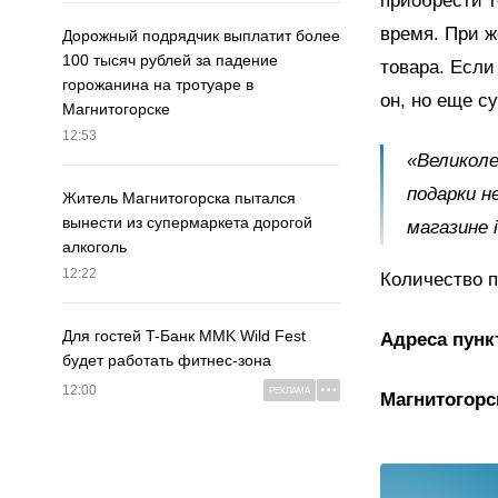
приобрести т
время. При 
Дорожный подрядчик выплатит более
100 тысяч рублей за падение
товара. Если
горожанина на тротуаре в
он, но еще с
Магнитогорске
12:53
«Великоле
подарки н
Житель Магнитогорска пытался
вынести из супермаркета дорогой
магазине 
алкоголь
12:22
Количество п
Для гостей T-Банк MMK Wild Fest
Адреса пунк
будет работать фитнес-зона
12:00
РЕКЛАМА
Магнитогорск