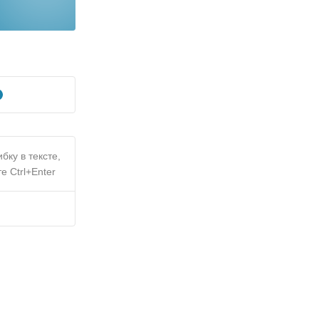
бку в тексте,
е Ctrl+Enter