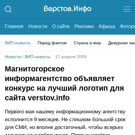
Главное
Новости
О сайте
Реклама
Афиша
Фотор
ВИП-новость
Перед фактом
Страна и мир
Дежурная ча
Новости
/
ВИП-новость
17 апреля 2009
Магнитогорское
информагентство объявляет
конкурс на лучший логотип для
сайта verstov.info
Первого мая нашему информационному агентству
исполнится 9 месяцев. Не слишком большой срок
для СМИ, но вполне достаточный, чтобы всерьез