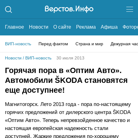
Главное
Новости
О сайте
Реклама
Афиша
Фотор
ВИП-новость
Перед фактом
Страна и мир
Дежурная ча
Новости
/
ВИП-новость
30 июля 2013
Горячая пора в «Оптим Авто».
Автомобили ŠKODA становятся
еще доступнее!
Магнитогорск. Лето 2013 года - пора по-настоящему
горячих предложений от дилерского центра ŠKODA
«Оптим Авто». Теперь непревзойденное качество и
настоящая европейская надежность стали
доступней. Жаркие предложения по-хорошему