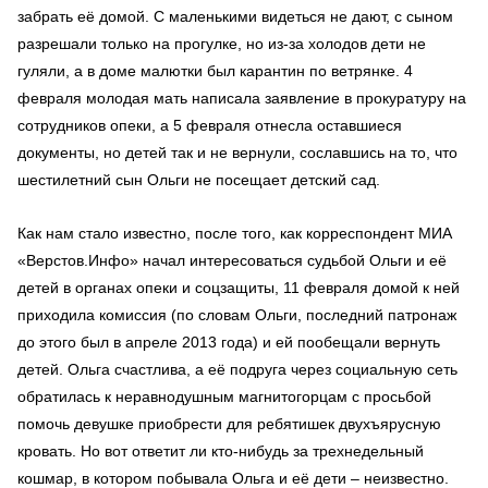
забрать её домой. С маленькими видеться не дают, с сыном
разрешали только на прогулке, но из-за холодов дети не
гуляли, а в доме малютки был карантин по ветрянке. 4
февраля молодая мать написала заявление в прокуратуру на
сотрудников опеки, а 5 февраля отнесла оставшиеся
документы, но детей так и не вернули, сославшись на то, что
шестилетний сын Ольги не посещает детский сад.
Как нам стало известно, после того, как корреспондент МИА
«Верстов.Инфо» начал интересоваться судьбой Ольги и её
детей в органах опеки и соцзащиты, 11 февраля домой к ней
приходила комиссия (по словам Ольги, последний патронаж
до этого был в апреле 2013 года) и ей пообещали вернуть
детей. Ольга счастлива, а её подруга через социальную сеть
обратилась к неравнодушным магнитогорцам с просьбой
помочь девушке приобрести для ребятишек двухъярусную
кровать. Но вот ответит ли кто-нибудь за трехнедельный
кошмар, в котором побывала Ольга и её дети – неизвестно.