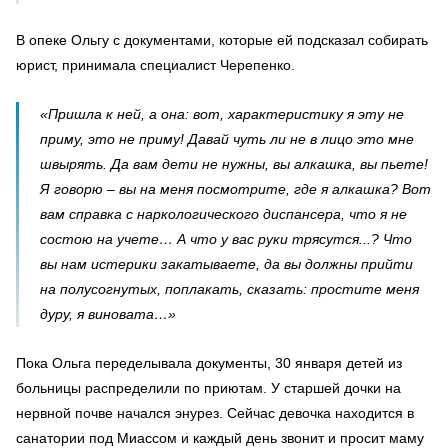
В опеке Ольгу с документами, которые ей подсказал собирать
юрист, принимала специалист Черепенко.
«Пришла к ней, а она: вот, характеристику я эту не
приму, это не приму! Давай чуть ли не в лицо это мне
швырять. Да вам дети не нужны, вы алкашка, вы пьете!
Я говорю – вы на меня посмотрите, где я алкашка? Вот
вам справка с наркологического диспансера, что я не
состою на учете… А что у вас руки трясутся...? Что
вы нам истерики закатываете, да вы должны прийти
на полусогнутых, поплакать, сказать: простите меня
дуру, я виновата…»
Пока Ольга переделывала документы, 30 января детей из
больницы распределили по приютам. У старшей дочки на
нервной почве начался энурез. Сейчас девочка находится в
санатории под Миассом и каждый день звонит и просит маму