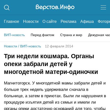
Главное
Новости
О сайте
Реклама
Афиша
Фотор
ВИП-новость
Перед фактом
Страна и мир
Дежурная ча
Новости
/
ВИП-новость
12 февраля 2014
Три недели кошмара. Органы
опеки забрали детей у
многодетной матери-одиночки
Магнитогорск. У многодетной мамы забрали детей и
больше трех недель удерживали сначала в
больнице, а затем в приютах. Были ли нарушения в
процедуре изъятия детей из семьи и имели ли
органы опеки достаточно оснований для того, чтобы