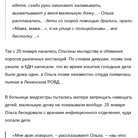
едете, сзади руки начинают заламывать,
выхватывают у меня маленькую дочку…- Ольга
расплакалась, - дети со скорой помощью дрались, орали:
«Мама, мама…», я на улице с полицейскими… все
бестолку…»
Так с 20 января начались Ольгины мытарства и обивания
порогов различных инстанций. По словам девушки, позже она
узнала: в КДН написали, что во время изъятия голодные дети
были дома одни, а Ольга позже неизвестно откуда появилась
пьяная в Ленинском РОВД…
В больнице медсестры пытались матери запрещать навещать
детей, маленькую дочку не показывали вообще. 25 января
Ольга беседовала с врачами инфекционного отделения, куда
попали дети.
«Мне врач говорит, – рассказывает Ольга, – «вы что