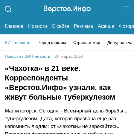
Главное
Новости
О сайте
Реклама
Афиша
Фотор
ВИП-новость
Перед фактом
Страна и мир
Дежурная ча
Новости
/
ВИП-новость
24 марта 2014
«Чахотка» в 21 веке.
Корреспонденты
«Верстов.Инфо» узнали, как
живут больные туберкулезом
Магнитогорск. Сегодня – Всемирный день борьбы с
туберкулезом. Дата, которая призвана еще раз
напомнить людям: от «чахотки» не зарекайтесь.