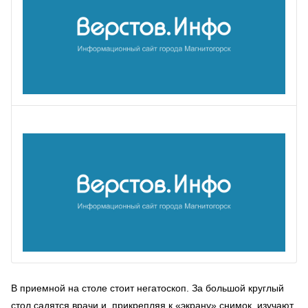
В приемной на столе стоит негатоскоп. За большой круглый
стол садятся врачи и, прикрепляя к «экрану» снимок, изучают