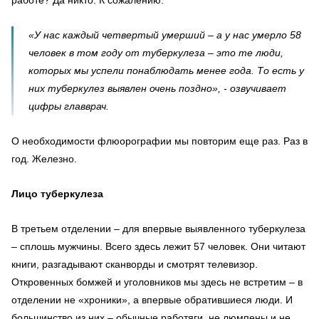
работе? Да никто. К сожалению.
«У нас каждый четвертый умерший – а у нас умерло 58
человек в том году от туберкулеза – это те люди,
которых мы успели понаблюдать менее года. То есть у
них туберкулез выявлен очень поздно», - озвучивает
цифры главврач.
О необходимости флюорографии мы повторим еще раз. Раз в
год. Железно.
Лицо туберкулеза
В третьем отделении – для впервые выявленного туберкулеза
– сплошь мужчины. Всего здесь лежит 57 человек. Они читают
книги, разгадывают сканворды и смотрят телевизор.
Откровенных бомжей и уголовников мы здесь не встретим – в
отделении не «хроники», а впервые обратившиеся люди. И
большинство из них – обычные работяги, не люмпены и не