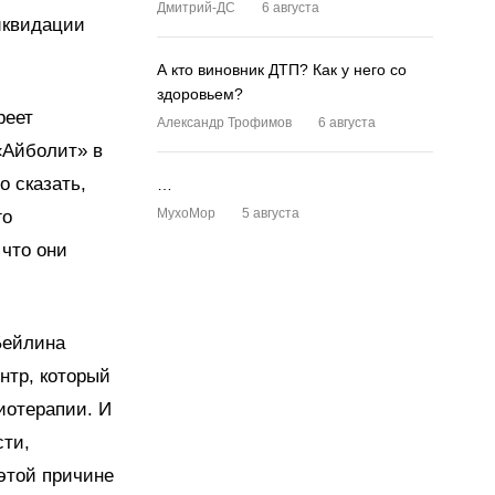
Дмитрий-ДС
6 августа
ликвидации
А кто виновник ДТП? Как у него со
здоровьем?
реет
Александр Трофимов
6 августа
«Айболит» в
о сказать,
…
MyxoMop
5 августа
го
 что они
Бейлина
нтр, который
иотерапии. И
сти,
этой причине