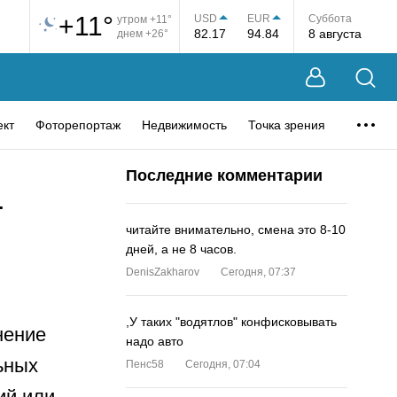
+11°
USD
EUR
Суббота
утром +11°
82.17
94.84
8 августа
днем +26°
ект
Фоторепортаж
Недвижимость
Точка зрения
Последние комментарии
т
читайте внимательно, смена это 8-10
дней, а не 8 часов.
DenisZakharov
Сегодня, 07:37
,У таких "водятлов" конфисковывать
нение
надо авто
ьных
Пенс58
Сегодня, 07:04
ий или