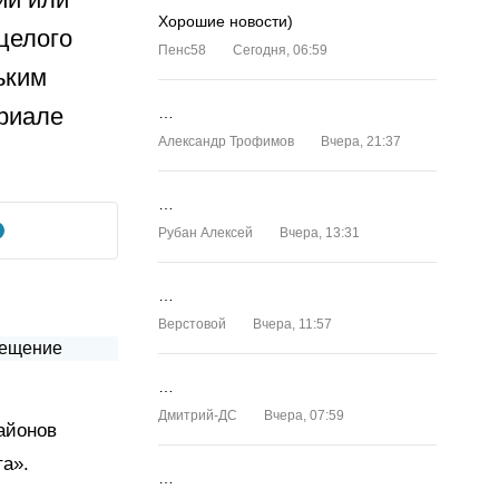
Хорошие новости)
целого
Пенс58
Сегодня, 06:59
ьким
ериале
…
Александр Трофимов
Вчера, 21:37
…
Рубан Алексей
Вчера, 13:31
…
Верстовой
Вчера, 11:57
…
Дмитрий-ДС
Вчера, 07:59
айонов
та».
…