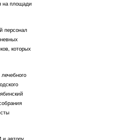
я на площади
ий персонал
гневных
ков, которых
 лечебного
одского
лябинский
собрания
исты
 и автору