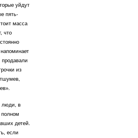
оторые уйдут
е пять-
стоит масса
, что
остоянно
 напоминает
х продавали
трочки из
отшумев,
ев».
 люди, в
в полном
авших детей.
ть, если