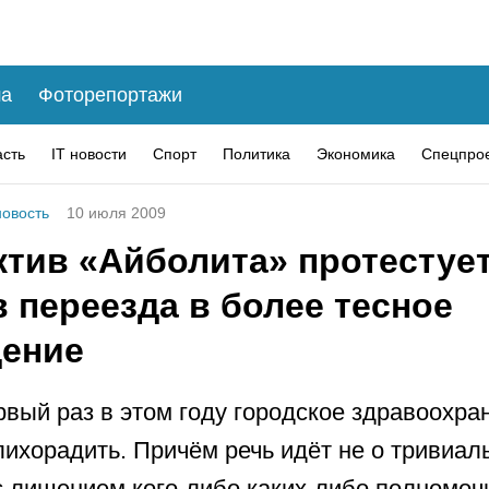
а
Фоторепортажи
асть
IT новости
Спорт
Политика
Экономика
Спецпро
овость
10 июля 2009
ктив «Айболита» протестуе
 переезда в более тесное
ение
рвый раз в этом году городское здравоохра
лихорадить. Причём речь идёт не о тривиал
с лишением кого-либо каких-либо полномоч