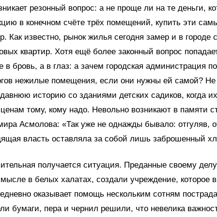
зникает резонный вопрос: а не проще ли на те деньги, к
кцию в конечном счёте трёх помещений, купить эти самы
р. Как известно, рынок жилья сегодня замер и в городе 
вых квартир. Хотя ещё более законный вопрос попадает
е в бровь, а в глаз: а зачем городская администрация п
ргов нежилые помещения, если они нужны ей самой? Не
едавнюю историю со зданиями детских садиков, когда и
ценам тому, кому надо. Невольно возникают в памяти с
ира Асмолова: «Так уже не однажды бывало: отгуляв, 
дящая власть оставляла за собой лишь заброшенный хл
ительная получается ситуация. Преданные своему делу
мысле в белых халатах, создали учреждение, которое 
едневно оказывает помощь нескольким сотням пострад
ли бумаги, пера и чернил решили, что невелика важнос