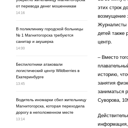
от перевода денег мошенникам
этих строк д
14:16
возмущение 
Журналисты 
В поликлинику городской больницы
детей также
№ 1 Магнитогорска требуются
центр.
санитар и акушерка
14:00
– Вместо тог
Беспилотники атаковали
плавательный
логистический центр Wildberries в
историю, что
Екатеринбурге
занятия физк
13:45
заниматься р
Суворова, 10
Водитель иномарки сбил жительницу
Магнитогорска, которая переходила
дорогу в неположенном месте
Действительн
13:14
информация,