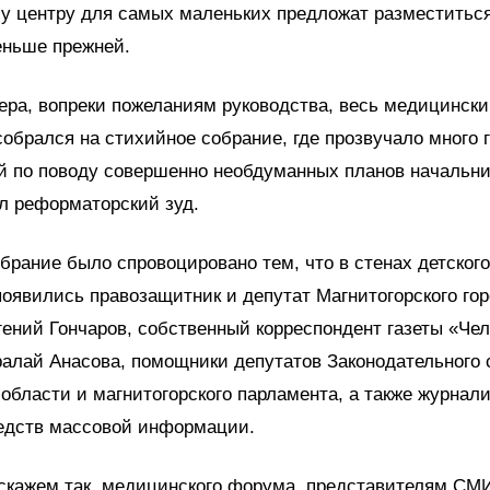
у центру для самых маленьких предложат разместитьс
еньше прежней.
ера, вопреки пожеланиям руководства, весь медицинск
обрался на стихийное собрание, где прозвучало много 
 по поводу совершенно необдуманных планов начальни
л реформаторский зуд.
брание было спровоцировано тем, что в стенах детского
оявились правозащитник и депутат Магнитогорского гор
ений Гончаров, собственный корреспондент газеты «Че
алай Анасова, помощники депутатов Законодательного 
области и магнитогорского парламента, а также журнал
редств массовой информации.
 скажем так, медицинского форума, представителям СМИ