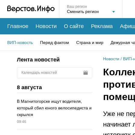
Ваш регион
Главное
Новости
О сайте
Реклама
Афиш
ВИП-новость
Перед фактом
Страна и мир
Дежурная ч
Новости
/
ВИП-н
Лента новостей
Колле
Календарь новостей
против
8 августа
помещ
В Магнитогорске ищут водителя,
который сбил юного велосипедиста и
Уже не пе
скрылся
09:46
начинает 
историях 