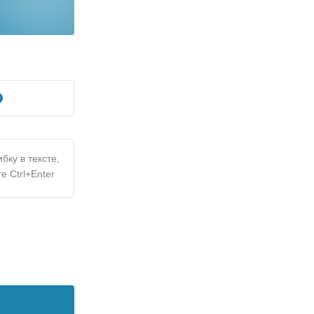
бку в тексте,
е Ctrl+Enter