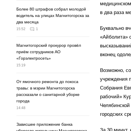
медицинском
Более 80 штрафов собрал молодой
в два раза м
водитель на улицах Магнитогорска за
два месяца
Буквально вч
15:52
1
«Айболита» с
высказываний
Магнитогорский прокурор провёл
приём сотрудников АО
вконец одоле
«Горэлектросеть»
15:19
Возможно, со
учреждения п
От ямочного ремонта до покоса
Собрания Евг
травы: в мэрии Магнитогорска
рассказали о санитарной уборке
рабочий» Кур
города
Челябинской 
14:48
городских с
Зависшее приложение банка
За 30 минут,
уберегло жительницу Магнитогорска