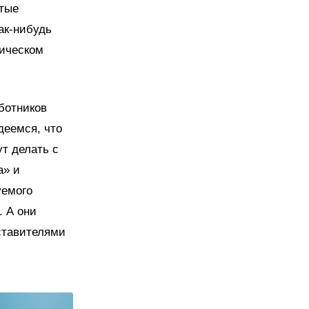
стые
ак-нибудь
гическом
ботников
деемся, что
т делать с
а» и
уемого
. А они
ставителями