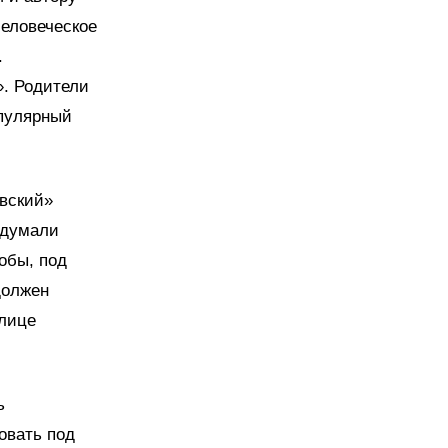
человеческое
.
. Родители
опулярный
овский»
идумали
обы, под
должен
улице
ь
овать под