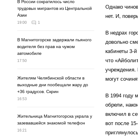
В России сократилось число
Однако чинов
трудовых мигрантов из Центральной
Азии
нет. И, повер
19:00
1
В недрах гор
В Магнитогорске задержали пьяного
довольно сме
водителя без прав на чужом
кабинеты 3-й
автомобиле
что «Айболит
17:50
учреждения. 
Жителям Челябинской области в
могут сочиня
выходные дни пообещали жару до
+36 градусов. Скрин
В 1994 году 
16:53
обрели, нако
включил в се
Жительница Магнитогорска украла у
вот после 15
зазевавшейся знакомой телефон
16:21
приглянулось