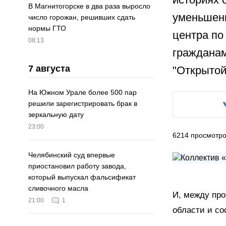
В Магнитогорске в два раза выросло
уменьшени
число горожан, решивших сдать
нормы ГТО
центра по
08:13
гражданам
7 августа
"Открытой
На Южном Урале более 500 пар
решили зарегистрировать брак в
зеркальную дату
23:00
6214
просмотр
Челябинский суд впервые
приостановил работу завода,
который выпускал фальсификат
сливочного масла
И, между про
21:00
1
области и со