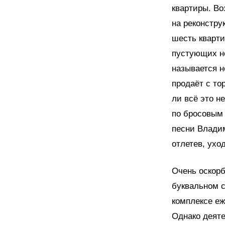
квартиры. Во
на реконстру
шесть кварти
пустующих но
называется н
продаёт с то
ли всё это н
по бросовым 
песни Владим
отлетев, ухо
Очень оскорб
буквальном с
комплексе еж
Однако деяте