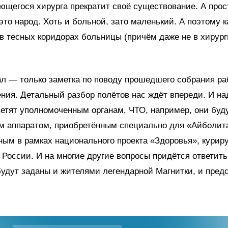
щегося хирурга прекратит своё существование. А про
то народ. Хоть и больной, зато маленький. А поэтому к
в тесных коридорах больницы (причём даже не в хирур
л — только заметка по поводу прошедшего собрания ра
ния. Детальный разбор полётов нас ждёт впереди. И на
етят уполномоченным органам, ЧТО, например, они буду
м аппаратом, приобретённым специально для «Айболит
ым в рамках национального проекта «Здоровья», курир
России. И на многие другие вопросы придётся ответить
удут заданы и жителями легендарной Магнитки, и пред