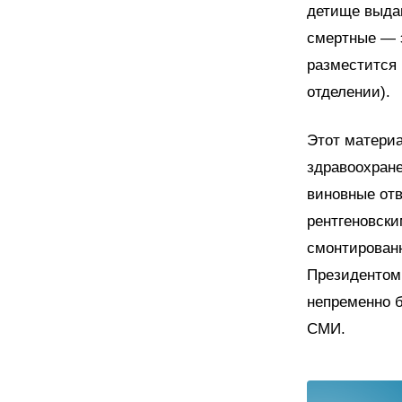
детище выдаю
смертные — э
разместится 
отделении).
Этот материа
здравоохране
виновные отв
рентгеновски
смонтированн
Президентом 
непременно б
СМИ.