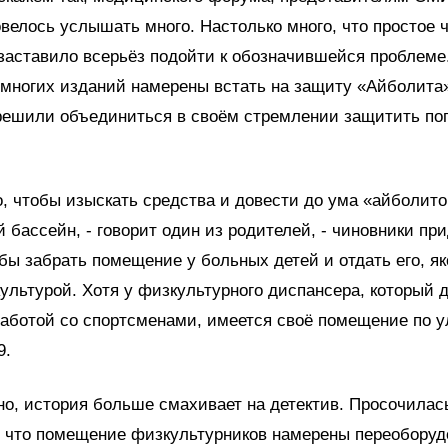
овелось услышать много. Настолько много, что простое 
заставило всерьёз подойти к обозначившейся проблеме
многих изданий намерены встать на защиту «Айболита»
 решили объединиться в своём стремлении защитить п
о, чтобы изыскать средства и довести до ума «айболит
 бассейн, - говорит один из родителей, - чиновники пр
бы забрать помещение у больных детей и отдать его, як
ультурой. Хотя у физкультурного диспансера, который 
аботой со спортсменами, имеется своё помещение по 
9.
о, история больше смахивает на детектив. Просочилас
 что помещение физкультурников намерены переоборуд