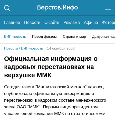
Главное
Новости
О сайте
Реклама
Афиша
Фотор
ВИП-новость
Перед фактом
Страна и мир
Дежурная ча
Новости
/
ВИП-новость
14 октября 2008
Официальная информация о
кадровых перестановках на
верхушке ММК
Сегодня газета "Магнитогорский металл" наконец
опубликовала официальную информацию о
перестановках в кадровом составе менеджерского
звена ОАО "ММК". Первым вице-президентом
управляющей компании ММК по стратегическому