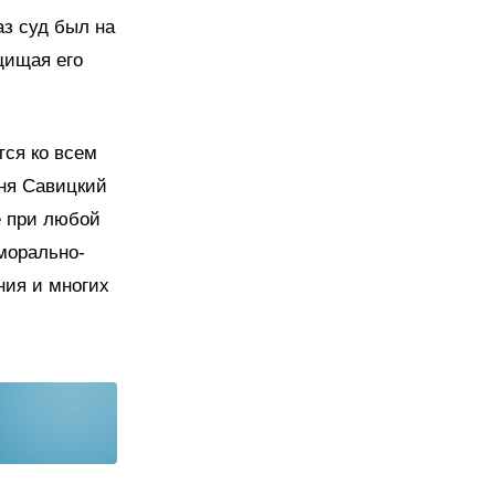
аз суд был на
щищая его
тся ко всем
дня Савицкий
е при любой
морально-
ния и многих