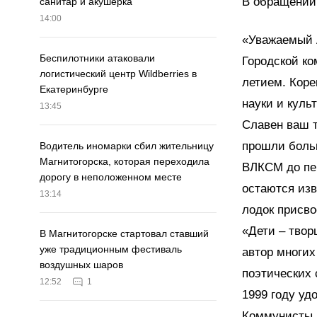
В обращении 
санитар и акушерка
14:00
«Уважаемый 
Беспилотники атаковали
Городской ко
логистический центр Wildberries в
летием. Коре
Екатеринбурге
науки и куль
13:45
Славен ваш т
прошли больш
Водитель иномарки сбил жительницу
Магнитогорска, которая переходила
ВЛКСМ до пер
дорогу в неположенном месте
остаются изв
13:14
лодок присво
«Дети – твор
В Магнитогорске стартовал ставший
уже традиционным фестиваль
автор многих
воздушных шаров
поэтических
12:52
1
1999 году уд
Коммунисты б