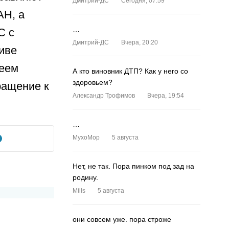
Дмитрий-ДС
Сегодня, 07:59
АН, а
…
С с
Дмитрий-ДС
Вчера, 20:20
иве
леем
А кто виновник ДТП? Как у него со
здоровьем?
ращение к
Александр Трофимов
Вчера, 19:54
…
MyxoMop
5 августа
Нет, не так. Пора пинком под зад на
родину.
Mills
5 августа
они совсем уже. пора строже