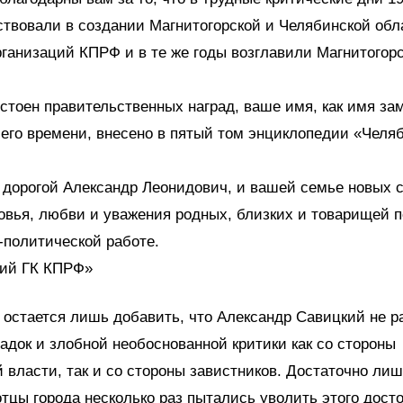
ствовали в создании Магнитогорской и Челябинской обл
ганизаций КПРФ и в те же годы возглавили Магнитогор
стоен правительственных наград, ваше имя, как имя за
его времени, внесено в пятый том энциклопедии «Челя
 дорогой Александр Леонидович, и вашей семье новых 
овья, любви и уважения родных, близких и товарищей п
-политической работе.
кий ГК КПРФ»
 остается лишь добавить, что Александр Савицкий не р
адок и злобной необоснованной критики как со стороны
власти, так и со стороны завистников. Достаточно лиш
отцы города несколько раз пытались уволить этого дост