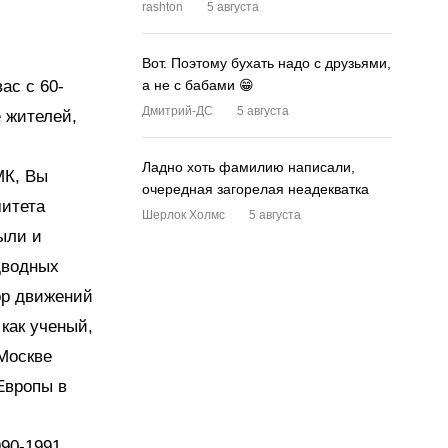
rashton
5 августа
Вот. Поэтому бухать надо с друзьями,
ас с 60-
а не с бабами 😁
Дмитрий-ДС
5 августа
е жителей,
Ладно хоть фамилию написали,
МК, Вы
очередная загорелая неадекватка
митета
Шерлок Холмс
5 августа
ыли и
дводных
ор движений
 как ученый,
 Москве
Европы в
990-1991