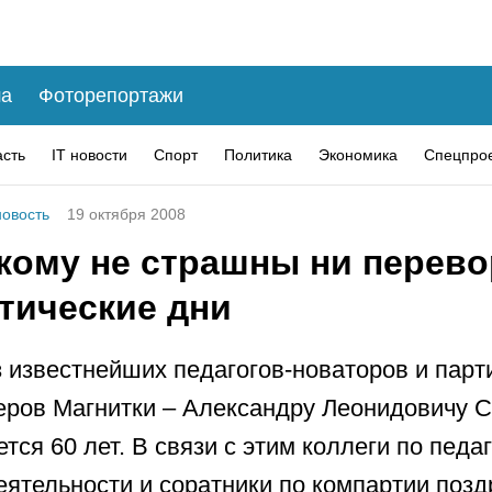
а
Фоторепортажи
асть
IT новости
Спорт
Политика
Экономика
Спецпро
овость
19 октября 2008
кому не страшны ни перево
тические дни
 известнейших педагогов-новаторов и пар
ров Магнитки – Александру Леонидовичу 
тся 60 лет. В связи с этим коллеги по педа
еятельности и соратники по компартии поз