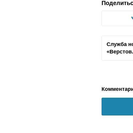
Поделить
Служба н
«Верстов
Комментар