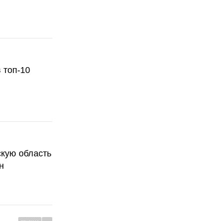
 топ-10
скую область
н