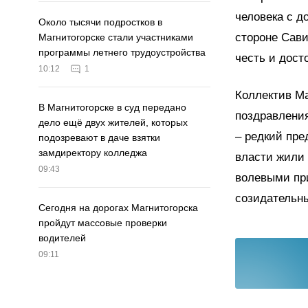
человека с д
Около тысячи подростков в
стороне Сави
Магнитогорске стали участниками
программы летнего трудоустройства
честь и дост
10:12
1
Коллектив Ма
В Магнитогорске в суд передано
поздравления
дело ещё двух жителей, которых
– редкий пре
подозревают в даче взятки
замдиректору колледжа
власти жили 
09:43
волевыми при
созидательны
Сегодня на дорогах Магнитогорска
пройдут массовые проверки
водителей
09:11