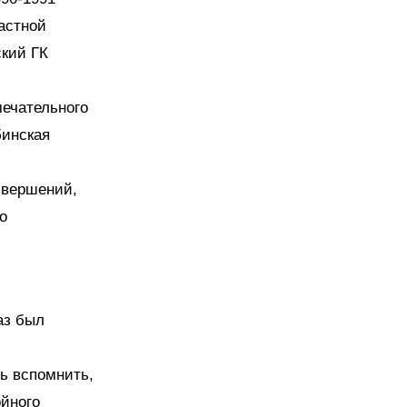
астной
ский ГК
мечательного
бинская
свершений,
о
аз был
ь вспомнить,
ойного