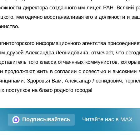
олжности директора созданного им лицея РАН. Всякий р
цкого, методично восстанавливая его в должности и за
оинство.
гнитогорского информационного агентства присоединяе
м друзей Александра Леонидовича, отмечает, что сего
дставитель того класса отчаянных коммунистов, которы
и продолжают жить в согласии с совестью и высокими 
нципами. Здоровья Вам, Александр Леонидович, терпе
х поступков на благо родного города!
Подписывайтесь
Читайте нас в MAX