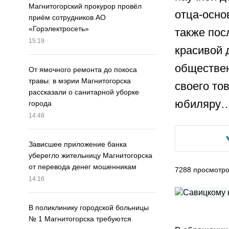
Магнитогорский прокурор провёл
отца-осно
приём сотрудников АО
«Горэлектросеть»
также пос
15:19
красивой 
обществен
От ямочного ремонта до покоса
травы: в мэрии Магнитогорска
своего то
рассказали о санитарной уборке
юбиляру
города
14:48
Зависшее приложение банка
уберегло жительницу Магнитогорска
от перевода денег мошенникам
7288
просмотр
14:16
В поликлинику городской больницы
№ 1 Магнитогорска требуются