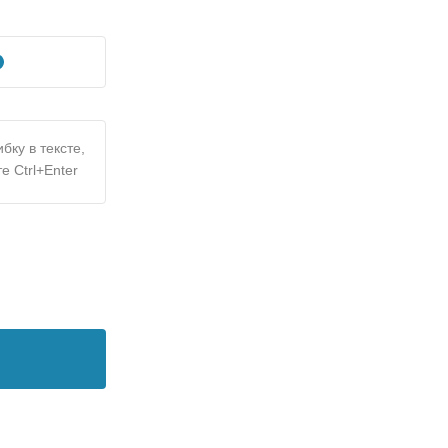
бку в тексте,
е Ctrl+Enter