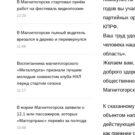
В Магнитогорске стартовал приём
годов вы уча
работ на фестиваль видеопоэзии
12:20
партийных ор
КПРФ.
В Магнитогорске пьяный водитель
Ваш труд удо
врезался в дерево и перевернулся
человека наш
11:49
область».
Желаем вам,
Воспитанника магнитогорского
«Металлурга» признали лучшим
доброго здор
молодым хоккеистом клуба НХЛ
общественно
перед стартом сезона
Магнитогорс
11:17
К сказанному
В мэрии Магнитогорска заявили о
12,1 млн пассажиров, которых
объектом нап
«Маггортранс» перевёз за полгода
действующей 
10:48
как прежние 