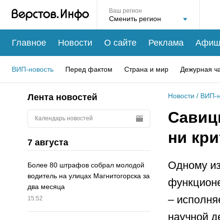
Ваш регион
Главное
Новости
О сайте
Реклама
Афиш
ВИП-новость
Перед фактом
Страна и мир
Дежурная ч
Новости
/
ВИП-н
Лента новостей
Савиц
Календарь новостей
ни кри
7 августа
Одному из
Более 80 штрафов собрал молодой
водитель на улицах Магнитогорска за
функционе
два месяца
– исполняе
15:52
научной д