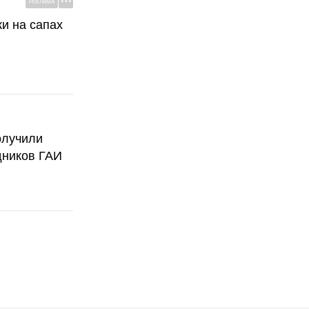
РЕКЛАМА
ки на сапах
олучили
дников ГАИ