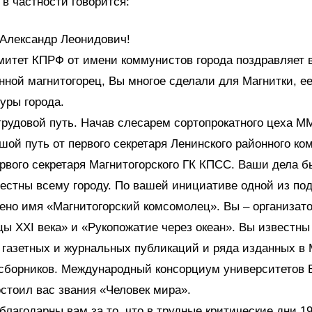
в частности говорится:
Александр Леонидович!
митет КПРФ от имени коммунистов города поздравляет в
нной магнитогорец, Вы многое сделали для Магнитки, е
туры города.
рудовой путь. Начав слесарем сортопрокатного цеха М
ой путь от первого секретаря Ленинского районного ко
вого секретаря Магнитогорского ГК КПСС. Ваши дела б
естны всему городу. По вашей инициативе одной из по
ено имя «Магнитогорский комсомолец». Вы – организат
цы XXI века» и «Рукопожатие через океан». Вы известны
 газетных и журнальных публикаций и ряда изданных в
 сборников. Международный консорциум университетов 
остоил вас звания «Человек мира».
лагодарны вам за то, что в трудные критические дни 1