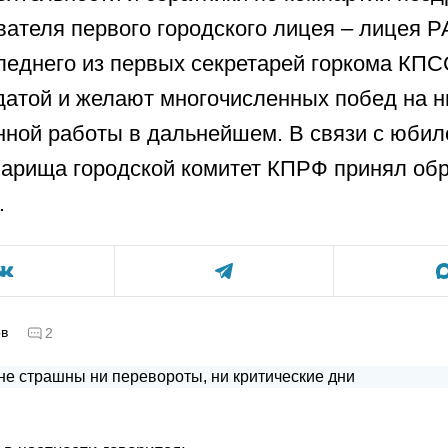
вателя первого городского лицея – лицея Р
леднего из первых секретарей горкома КПС
датой и желают многочисленных побед на н
ной работы в дальнейшем. В связи с юби
варища городской комитет КПРФ принял об
…
ов
2