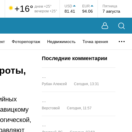
+16°
USD
EUR
Пятница
днем +25°
81.41
94.06
7 августа
вечером +25°
ект
Фоторепортаж
Недвижимость
Точка зрения
Последние комментарии
роты,
…
Рубан Алексей
Сегодня, 13:31
тийных
…
Савицкому
Верстовой
Сегодня, 11:57
гогической,
…
дравляют