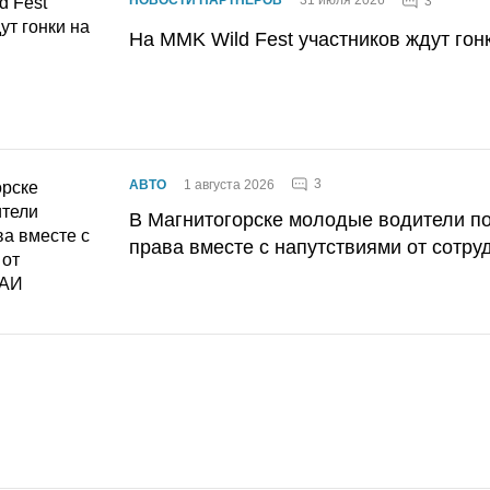
3
На MMK Wild Fest участников ждут гон
3
АВТО
1 августа 2026
В Магнитогорске молодые водители п
права вместе с напутствиями от сотру