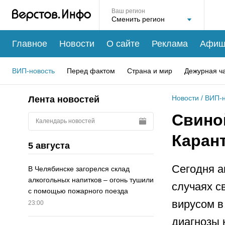
Ваш регион
Главное
Новости
О сайте
Реклама
Афиш
ВИП-новость
Перед фактом
Страна и мир
Дежурная ч
Новости
/
ВИП-н
Лента новостей
Свиной
Календарь новостей
Каран
5 августа
Сегодня а
В Челябинске загорелся склад
алкогольных напитков – огонь тушили
случаях с
с помощью пожарного поезда
вирусом в
23:00
диагнозы 