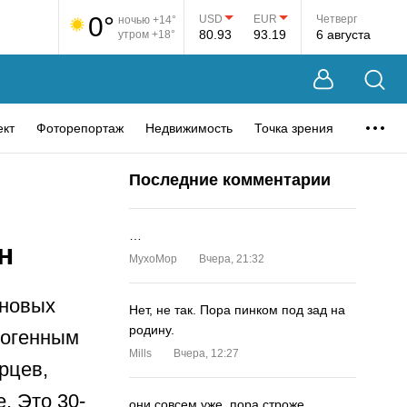
0°
USD
EUR
Четверг
ночью +14°
80.93
93.19
6 августа
утром +18°
ект
Фоторепортаж
Недвижимость
Точка зрения
Последние комментарии
…
н
MyxoMop
Вчера, 21:32
 новых
Нет, не так. Пора пинком под зад на
родину.
тогенным
Mills
Вчера, 12:27
рцев,
. Это 30-
они совсем уже. пора строже