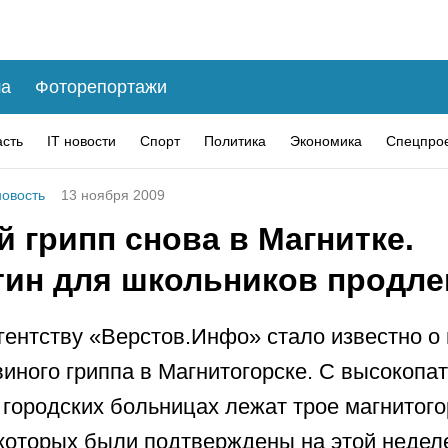
а
Фоторепортажи
асть
IT новости
Спорт
Политика
Экономика
Спецпро
овость
13 ноября 2009
 грипп снова в Магнитке.
тин для школьников продле
гентству «Верстов.Инфо» стало известно о
виного гриппа в Магнитогорске. С высокопа
 городских больницах лежат трое магнитого
которых были подтверждены на этой неделе