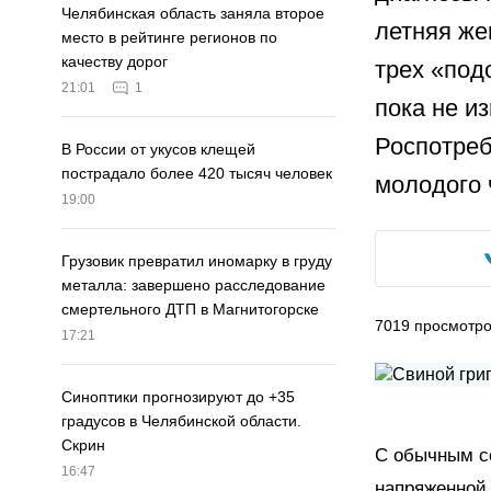
Челябинская область заняла второе
летняя же
место в рейтинге регионов по
качеству дорог
трех «под
21:01
1
пока не и
Роспотреб
В России от укусов клещей
пострадало более 420 тысяч человек
молодого 
19:00
Грузовик превратил иномарку в груду
металла: завершено расследование
смертельного ДТП в Магнитогорске
7019
просмотр
17:21
Синоптики прогнозируют до +35
градусов в Челябинской области.
Скрин
С обычным с
16:47
напряженной.