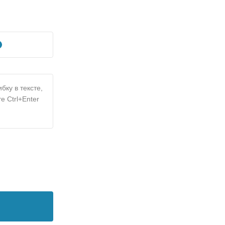
бку в тексте,
е Ctrl+Enter