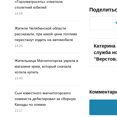
«Горэлектросеть» отметила
столетний юбилей
Поделить
14:54
Жители Челябинской области
рассказали, при какой цене топлива
перестанут ездить на автомобиле
Катерина 
14:24
служба н
"
Верстов
Жительница Магнитогорска украла в
магазине крем, который сначала
хотела купить
13:45
Комментар
Сын известного магнитогорского
хоккеиста дебютировал за сборную
Канады по хоккею
13:17