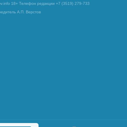
tov.info 18+ Телефон редакции +7 (3519) 279-733
редитель А.П. Верстов