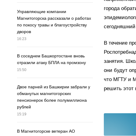
города обрат
Управляющие компании
эпидемиолог
Магнитогорска рассказали о работах
по покосу травы и благоустройству
сегодняшний 
дворов
16:23
В течение пр
Роспотребна
В соседнем Башкортостане вновь
занятия. Шко
отразили атаку БПЛА на промзону
они будут оп
15:50
что МГТУ и М
Двое парней из Башкирии забрали у
решить этот 
обманутых магнитогорских
пенсионерок более полумиллиона
рублей
15:19
В Магнитогорске ветеран АО