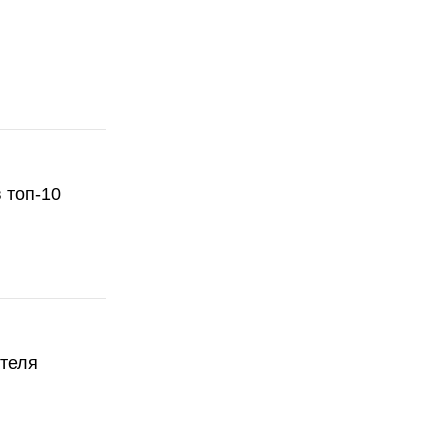
 топ-10
ателя