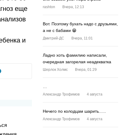
агноз еще
rashton
Вчера, 12:13
анализов
Вот. Поэтому бухать надо с друзьями,
а не с бабами 😁
Дмитрий-ДС
Вчера, 11:01
ебенка и
Ладно хоть фамилию написали,
очередная загорелая неадекватка
Шерлок Холмс
Вчера, 01:29
…
Александр Трофимов
4 августа
Нечего по колодцам шарить......
Александр Трофимов
4 августа
ься
еждения