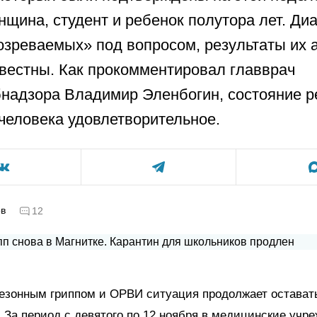
нщина, студент и ребенок полутора лет. Ди
озреваемых» под вопросом, результаты их 
звестны. Как прокомментировал главврач
надзора Владимир Эленбогин, состояние р
человека удовлетворительное.
ов
12
езонным гриппом и ОРВИ ситуация продолжает остават
 За период с девятого по 12 ноября в медицинские учр