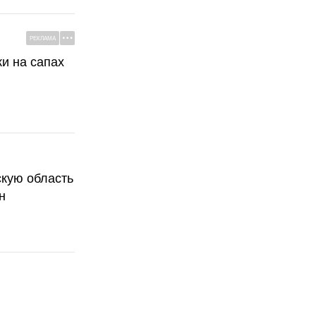
РЕКЛАМА
ки на сапах
скую область
н