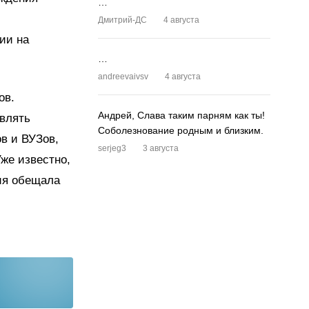
…
Дмитрий-ДС
4 августа
ии на
…
andreevaivsv
4 августа
ов.
Андрей, Слава таким парням как ты!
влять
Соболезнование родным и близким.
ов и ВУЗов,
serjeg3
3 августа
же известно,
рия обещала