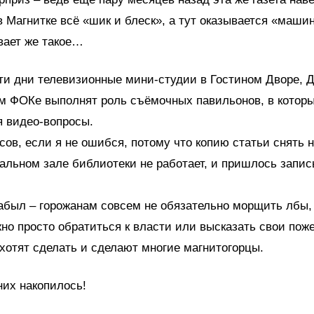
в Магнитке всё «шик и блеск», а тут оказывается «маши
вает же такое…
ти дни телевизионные мини-студии в Гостином Дворе, 
м ФОКе выполнят роль съёмочных павильонов, в которы
я видео-вопросы.
асов, если я не ошибся, потому что копию статьи снять н
тальном зале библиотеки не работает, и пришлось запис
забыл – горожанам совсем не обязательно морщить лбы
но просто обратиться к власти или высказать свои пож
хотят сделать и сделают многие магнитогорцы.
них накопилось!