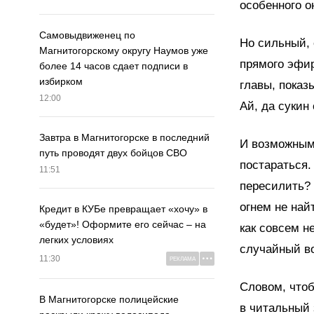
особенного он
Самовыдвиженец по
Но сильный, 
Магнитогорскому округу Наумов уже
прямого эфир
более 14 часов сдает подписи в
избирком
главы, показ
12:00
Ай, да сукин
Завтра в Магнитогорске в последний
И возможным 
путь проводят двух бойцов СВО
постараться.
11:51
пересилить? 
огнем не най
Кредит в КУБе превращает «хочу» в
«будет»! Оформите его сейчас – на
как совсем н
легких условиях
случайный в
11:30
РЕКЛАМА
Словом, чтоб
В Магнитогорске полицейские
в читальный 