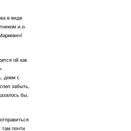
ва в виде
тником и.о.
 Маркевич!
ется ой как
»
ь, днем с
успел забыть,
казалось бы,
 отправиться
с там почти