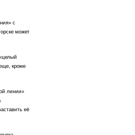
ния» с
горске может
 «целый
 еще, кроме
мой линии»
а
заставить её
ерняка