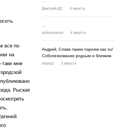
…
Дмитрий-ДС
4 августа
росить
…
andreevaivsv
4 августа
е все по
Андрей, Слава таким парням как ты!
ики на
Соболезнование родным и близким.
е-таки мне
serjeg3
3 августа
городской
опубликовано
рода. Рыская
посмотреть
ать,
Евгений
его