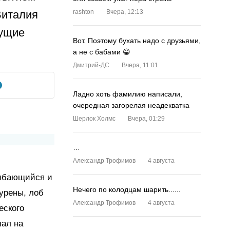
Виталия
rashton
Вчера, 12:13
сущие
Вот. Поэтому бухать надо с друзьями,
а не с бабами 😁
Дмитрий-ДС
Вчера, 11:01
Ладно хоть фамилию написали,
очередная загорелая неадекватка
Шерлок Холмс
Вчера, 01:29
…
Александр Трофимов
4 августа
лыбающийся и
Нечего по колодцам шарить......
урены, лоб
Александр Трофимов
4 августа
еского
шал на