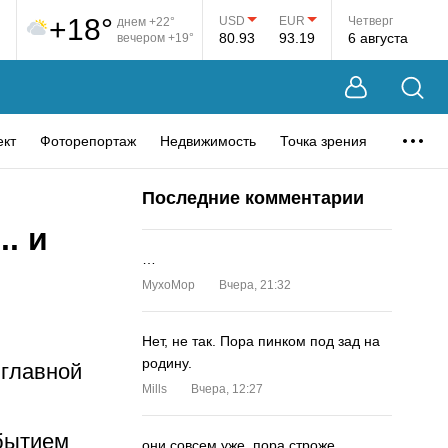
+18°
USD
EUR
Четверг
днем +22°
80.93
93.19
6 августа
вечером +19°
ект
Фоторепортаж
Недвижимость
Точка зрения
Последние комментарии
. и
…
MyxoMop
Вчера, 21:32
Нет, не так. Пора пинком под зад на
родину.
 главной
Mills
Вчера, 12:27
бытием
они совсем уже. пора строже