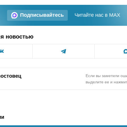
Подписывайтесь
Читайте нас в MAX
ся новостью
востовец
Если вы заметили оши
выделите ее и нажмит
ии