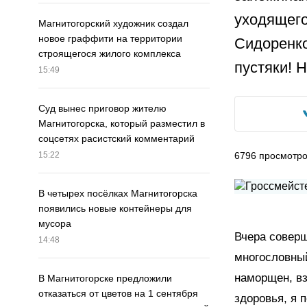
уходящего
Магнитогорский художник создал
новое граффити на территории
Сидоренко
строящегося жилого комплекса
пустяки! 
15:49
Суд вынес приговор жителю
Магнитогорска, который разместил в
соцсетях расистский комментарий
6796
просмотр
15:22
В четырех посёлках Магнитогорска
появились новые контейнеры для
мусора
Вчера совер
14:48
многословный
наморщен, вз
В Магнитогорске предложили
отказаться от цветов на 1 сентября
здоровья, я 