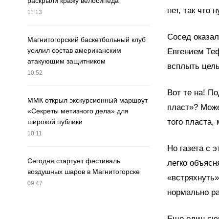
раскрыли кражу велосипеда
нет, так что
11:13
Сосед оказал
Магнитогорский баскетбольный клуб
усилил состав американским
Евгением Теф
атакующим защитником
всплыть цел
10:52
Вот те на! П
ММК открыл экскурсионный маршрут
пласт»? Може
«Секреты метизного дела» для
того пласта,
широкой публики
10:11
Но газета с 
Сегодня стартует фестиваль
легко объясн
воздушных шаров в Магнитогорске
«встряхнуть»
09:47
нормально р
Еще один сюр