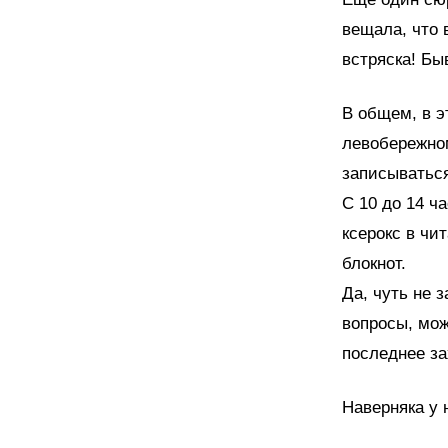
вещала, что 
встряска! Бы
В общем, в э
левобережно
записыватьс
С 10 до 14 ч
ксерокс в чи
блокнот.
Да, чуть не 
вопросы, мож
последнее за
Наверняка у 