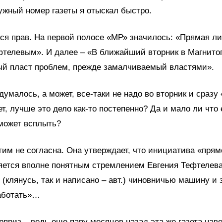
 нужный номер газеты я отыскал быстро.
ся прав. На первой полосе «МР» значилось: «Прямая ли
телевым». И далее – «В ближайший вторник в Магнито
ый пласт проблем, прежде замалчиваемый властями».
одумалось, а может, все-таки не надо во вторник и сразу
т, лучше это дело как-то постепенно? Да и мало ли что
 может всплыть?
этим не согласна. Она утверждает, что инициатива «пря
яется вполне понятным стремлением Евгения Тефтелев
 (клянусь, так и написано – авт.) чиновничью машину и 
аботать»…
приз – ведь еще пару месяцев назад эта же газета нав