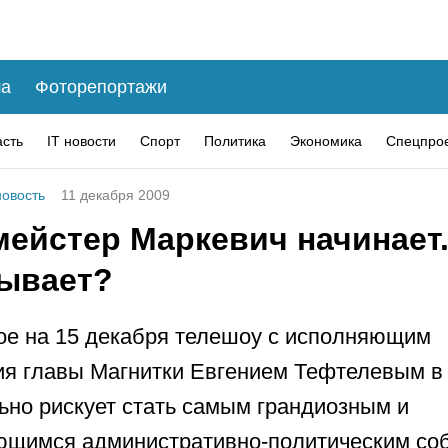
а
Фоторепортажи
асть
IT новости
Спорт
Политика
Экономика
Спецпро
овость
11 декабря 2009
ейстер Маркевич начинает..
ывает?
е на 15 декабря телешоу с исполняющим
я главы Магнитки Евгением Тефтелевым в
ьно рискует стать самым грандиозным и
ющимся административно-политическим со