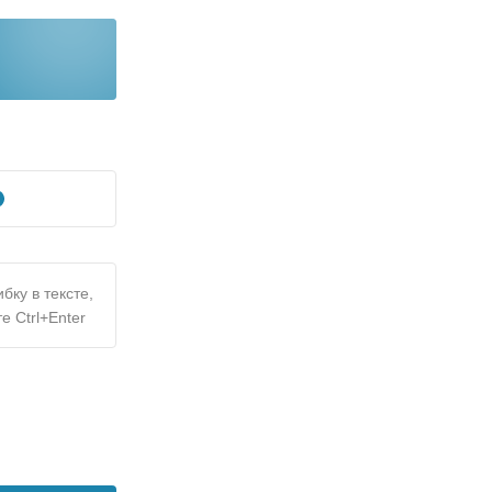
бку в тексте,
е Ctrl+Enter