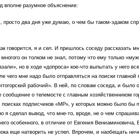
д вполне разумное объяснение:
 просто два дня уже думаю, о чем бы таком-эдаком сп
как говорится, я и сел. И пришлось соседу рассказать мн
я многого он толком не знал, потому что ему только «муж
азали», но в ходе «допроса» кое-что выпытать у него вс
ле чего мне надо было отправляться на поиски главной 
итогорский рабочий». В ней, по словам соседа, и было 
 сообщение о телемосте с главным хозяйственником го
в поисках подписчиков «МР», у которых можно было бы 
тно я сделал вывод, что мне-то, вроде, не о чем спрашив
чего особенного, в отличие от Евгения Вениаминовича, 
ока еще натворить не успел. Впрочем, и наобещать нич