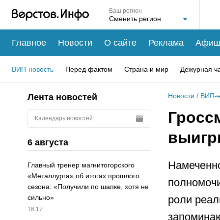
Ваш регион
Главное
Новости
О сайте
Реклама
Афиш
ВИП-новость
Перед фактом
Страна и мир
Дежурная ч
Новости
/
ВИП-н
Лента новостей
Гроссм
Календарь новостей
выигр
6 августа
Намеченно
Главный тренер магнитогорского
«Металлурга» об итогах прошлого
полномочи
сезона: «Получили по шапке, хотя не
роли реал
сильно»
16:17
запомина