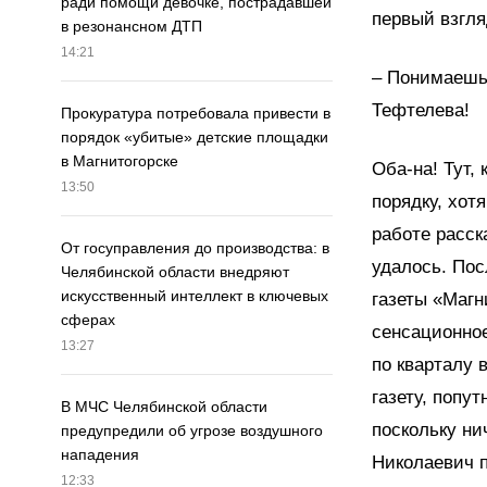
ради помощи девочке, пострадавшей
первый взгля
в резонансном ДТП
14:21
– Понимаешь,
Тефтелева!
Прокуратура потребовала привести в
порядок «убитые» детские площадки
в Магнитогорске
Оба-на! Тут, 
13:50
порядку, хот
работе расск
От госуправления до производства: в
удалось. Пос
Челябинской области внедряют
искусственный интеллект в ключевых
газеты «Магн
сферах
сенсационное
13:27
по кварталу 
газету, попу
В МЧС Челябинской области
поскольку ни
предупредили об угрозе воздушного
нападения
Николаевич п
12:33