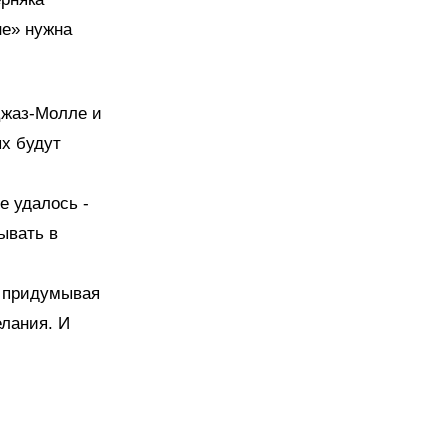
не» нужна
Джаз-Молле и
х будут
е удалось -
ывать в
, придумывая
елания. И