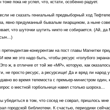
 тоже пока не успел, что, кстати, особенно радует.
если не сказать гениальный предвыборный ход Тефтеле
а, явно придуманный бывалым пиарщиком, а ныне сове
ывает, что шуточки шутить никто не собирается. (Ай, да
 сын…)
претендентам-конкурентам на пост главы Магнитки прид
 И кем же это надо быть, чтобы ресурс «голубого экрана
Это ж, в отличие от той же «МР», которую, как оказалос
ти, не просто ресурс, а ресурсище! Да и вряд ли народ 
едавно во время телемоста с премьер-министром один, 
опрос о местной горбольнице навел столько шороха…
ы убедиться в том, что сосед не соврал, пришлось мне
зал городской библиотеки. К счастью, периодики сейча