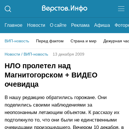
Главное
Новости
О сайте
Реклама
Афиша
Фотор
ВИП-новость
Перед фактом
Страна и мир
Дежурная ча
Новости
/
ВИП-новость
13 декабря 2009
НЛО пролетел над
Магнитогорском + ВИДЕО
очевидца
В нашу редакцию обратились горожане. Они
поделились своими наблюдениями за
неопознанным летающим объектом. К рассказу их
подтолкнуло то, что они были не единственными
очевидцами произошедшего. Вечером 10 декабря, в