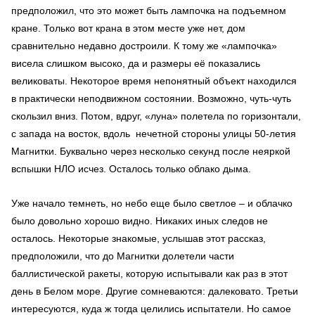
предположил, что это может быть лампочка на подъемном
кране. Только вот крана в этом месте уже нет, дом
сравнительно недавно достроили. К тому же «лампочка»
висела слишком высоко, да и размеры её показались
великоваты. Некоторое время непонятный объект находился
в практически неподвижном состоянии. Возможно, чуть-чуть
скользил вниз. Потом, вдруг, «луна» полетела по горизонтали,
с запада на восток, вдоль нечетной стороны улицы 50-летия
Магнитки. Буквально через несколько секунд после неяркой
вспышки НЛО исчез. Осталось только облако дыма.
Уже начало темнеть, но небо еще было светлое – и облачко
было довольно хорошо видно. Никаких иных следов не
осталось. Некоторые знакомые, услышав этот рассказ,
предположили, что до Магнитки долетели части
баллистической ракеты, которую испытывали как раз в этот
день в Белом море. Другие сомневаются: далековато. Третьи
интересуются, куда ж тогда целились испытатели. Но самое