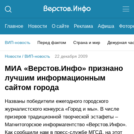
Главное
Новости
О сайте
Реклама
Афиша
Фотор
ВИП-новость
Перед фактом
Страна и мир
Дежурная ча
Новости
/
ВИП-новость
22 декабря 2009
МИА «Верстов.Инфо» признано
лучшим информационным
сайтом города
Названы победители ежегодного городского
журналистского конкурса «Город и мы». В числе
призеров традиционной творческой эстафеты –
Магнитогорское информагентство «Верстов.Инфо».
Как сообщили нам в пресс-службе МГСД, на этот