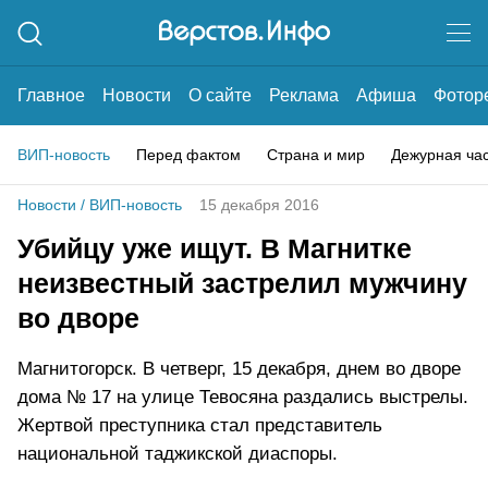
Главное
Новости
О сайте
Реклама
Афиша
Фотор
ВИП-новость
Перед фактом
Страна и мир
Дежурная ча
Новости
/
ВИП-новость
15 декабря 2016
Убийцу уже ищут. В Магнитке
неизвестный застрелил мужчину
во дворе
Магнитогорск. В четверг, 15 декабря, днем во дворе
дома № 17 на улице Тевосяна раздались выстрелы.
Жертвой преступника стал представитель
национальной таджикской диаспоры.