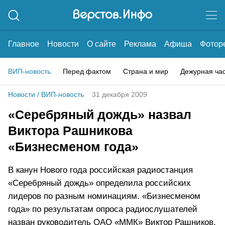
Главное
Новости
О сайте
Реклама
Афиша
Фотор
ВИП-новость
Перед фактом
Страна и мир
Дежурная ча
Новости
/
ВИП-новость
31 декабря 2009
«Серебряный дождь» назвал
Виктора Рашникова
«Бизнесменом года»
В канун Нового года российская радиостанция
«Серебряный дождь» определила российских
лидеров по разным номинациям. «Бизнесменом
года» по результатам опроса радиослушателей
назван руководитель ОАО «ММК» Виктор Рашников.