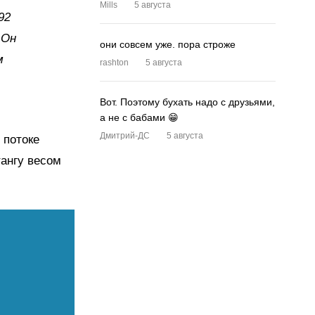
Mills
5 августа
92
 Он
они совсем уже. пора строже
м
rashton
5 августа
Вот. Поэтому бухать надо с друзьями,
а не с бабами 😁
Дмитрий-ДС
5 августа
 потоке
тангу весом