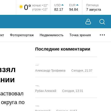
0°
USD
EUR
Пятница
ночью +12°
82.17
94.84
7 августа
утром +12°
ект
Фоторепортаж
Недвижимость
Точка зрения
Последние комментарии
…
взял
Александр Трофимов
Сегодня, 21:37
ании
…
Рубан Алексей
Сегодня, 13:31
частвовал
округа по
…