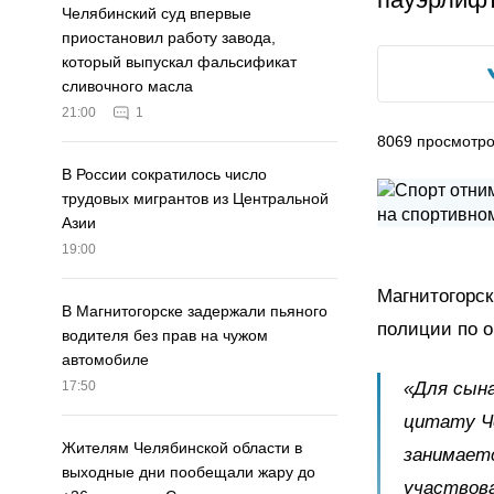
Челябинский суд впервые
приостановил работу завода,
который выпускал фальсификат
сливочного масла
21:00
1
8069
просмотр
В России сократилось число
трудовых мигрантов из Центральной
Азии
19:00
Магнитогорск
В Магнитогорске задержали пьяного
полиции по о
водителя без прав на чужом
автомобиле
«Для сына
17:50
цитату Ч
Жителям Челябинской области в
занимаетс
выходные дни пообещали жару до
участвова