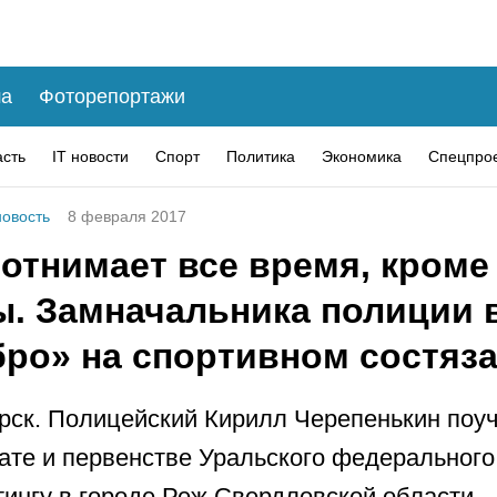
а
Фоторепортажи
асть
IT новости
Спорт
Политика
Экономика
Спецпро
овость
8 февраля 2017
отнимает все время, кроме
ы. Замначальника полиции 
бро» на спортивном состяз
рск. Полицейский Кирилл Черепенькин поу
ате и первенстве Уральского федерального 
ингу в городе Реж Свердловской области.