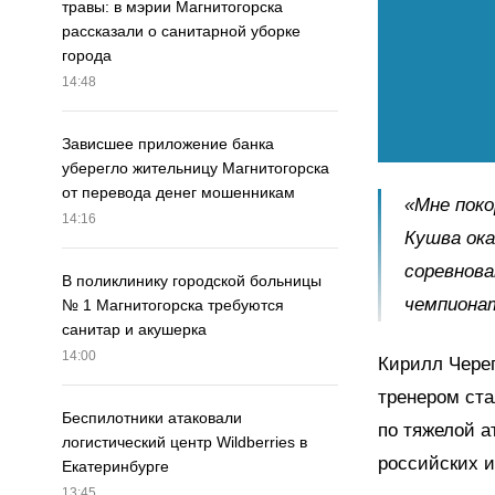
травы: в мэрии Магнитогорска
рассказали о санитарной уборке
города
14:48
Зависшее приложение банка
уберегло жительницу Магнитогорска
от перевода денег мошенникам
«Мне поко
14:16
Кушва ока
соревнова
В поликлинику городской больницы
чемпионат
№ 1 Магнитогорска требуются
санитар и акушерка
14:00
Кирилл Череп
тренером ста
Беспилотники атаковали
по тяжелой а
логистический центр Wildberries в
российских и
Екатеринбурге
13:45