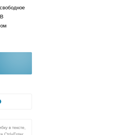
 свободное
 В
том
бку в тексте,
е Ctrl+Enter