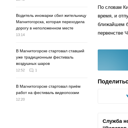
По словам Ки
время, и отп
Водитель иномарки сбил жительницу
Магнитогорска, которая переходила
ближайшем б
дорогу в неположенном месте
первенстве Ч
13:14
В Магнитогорске стартовал ставший
уже традиционным фестиваль
воздушных шаров
12:52
1
Поделить
В Магнитогорске стартовал приём
работ на фестиваль видеопоэзии
12:20
Служба н