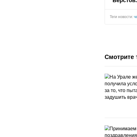
"Верстов
Теги новости:
ч
Смотрите 