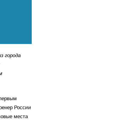
из города
м
м
 первым
ренер России
изовые места