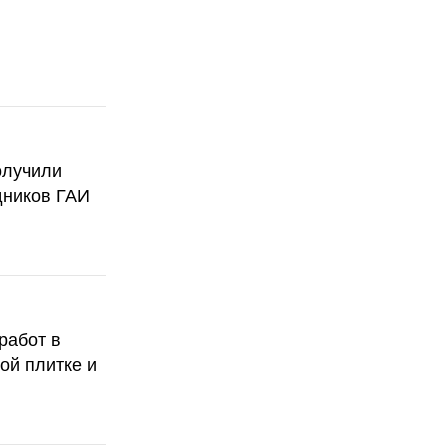
олучили
дников ГАИ
работ в
ой плитке и