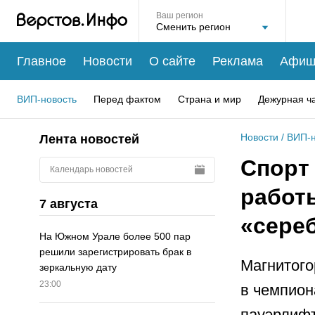
Ваш регион
Главное
Новости
О сайте
Реклама
Афиш
ВИП-новость
Перед фактом
Страна и мир
Дежурная ч
Новости
/
ВИП-н
Лента новостей
Спорт 
Календарь новостей
работ
7 августа
«сере
На Южном Урале более 500 пар
решили зарегистрировать брак в
Магнитого
зеркальную дату
23:00
в чемпион
пауэрлифт