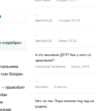
Верстовой
Сегодня, 11:57
…
Дмитрий-ДС
Сегодня, 07:59
…
Дмитрий-ДС
Вчера, 20:20
А кто виновник ДТП? Как у него со
здоровьем?
ачальника
Александр Трофимов
Вчера, 19:54
 сын Богдан.
…
, – приводит
MyxoMop
5 августа
гдан
Нет, не так. Пора пинком под зад на
он
родину.
ьезная