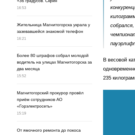
+36 градусов. Скрин
конкуренц
16:53
килограмм
Жительница Магнитогорска украла у
собрался,
зазевавшейся знакомой телефон
чемпионат
16:21
пауэрлиф
Более 80 штрафов собрал молодой
В весовой ка
водитель на улицах Магнитогорска за
одновременно
два месяца
15:52
235 килограмм
Магнитогорский прокурор провёл
приём сотрудников АО
«Горэлектросеть»
15:19
От ямочного ремонта до покоса