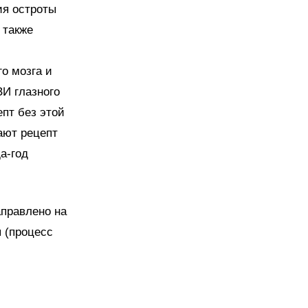
ия остроты
 также
о мозга и
ЗИ глазного
епт без этой
ают рецепт
а-год
аправлено на
я (процесс