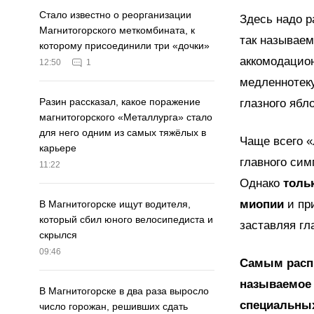
Стало известно о реорганизации
Здесь надо 
Магнитогорского меткомбината, к
так называем
которому присоединили три «дочки»
аккомодацион
12:50
1
медленнотек
Разин рассказал, какое поражение
глазного ябл
магнитогорского «Металлурга» стало
для него одним из самых тяжёлых в
Чаще всего «
карьере
главного сим
11:22
Однако
толь
миопии
и при
В Магнитогорске ищут водителя,
который сбил юного велосипедиста и
заставляя гл
скрылся
09:46
Самым расп
называемое 
В Магнитогорске в два раза выросло
специальных
число горожан, решивших сдать