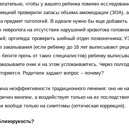
лательно, чтобы у вашего ребенка помимо исследован
рекцией проверили запасы объема аккомодации (ЗОА), а
на предмет патологий. В идеале нужно бы еще добавить
 невролога на отсутствие нарушений кровотока головног
ий; ортопеда: проверить шейный отдел позвоночника; У
е закапывания (если ребенку до 16 лет выписывают рец
бегите прочь от таких специалистов) ребенку выписыв
заказываете очки и на этом успокаиваетесь. Через полгод
торяется. Родители задают вопрос – почему?
ина неэффективности традиционного лечения: оно не н
ричин миопии, а воздействует только на их последстви
ли вообще только на симптомы (оптическая коррекция).
близорукость?