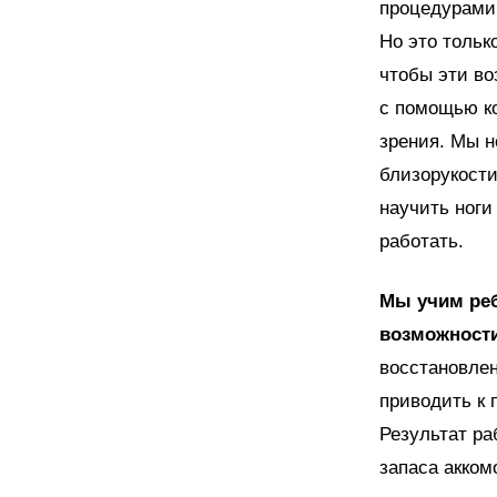
процедурами
Но это тольк
чтобы эти в
с помощью к
зрения. Мы 
близорукости
научить ноги
работать.
Мы учим реб
возможности
восстановлен
приводить к 
Результат ра
запаса акком