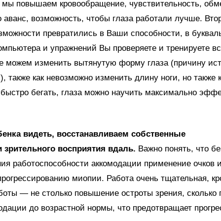
 мы повышаем кровообращение, чувствительность, обм
о аванс, возможность, чтобы глаза работали лучше. Втор
озможности превратились в Ваши способности, в буква
омпьютера и упражнений Вы проверяете и тренируете в
не можем изменить вытянутую форму глаза (причину ис
), также как невозможно изменить длину ноги, но также 
 быстро бегать, глаза можно научить максимально эфф
енка видеть, восстанавливаем собственные
 зрительного восприятия вдаль.
Важно понять, что бе
ия работоспособности аккомодации применение очков 
прогрессированию миопии. Работа очень тщательная, кр
боты — не столько повышение остроты зрения, сколько
одации до возрастной нормы, что предотвращает прогр