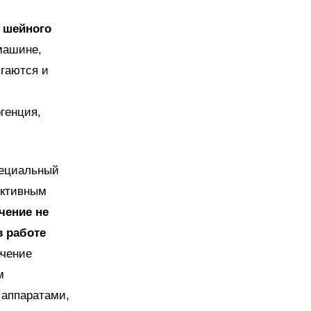
 шейного
 машине,
гаются и
генция,
пециальный
ективным
чение не
в работе
чение
м
 аппаратами,