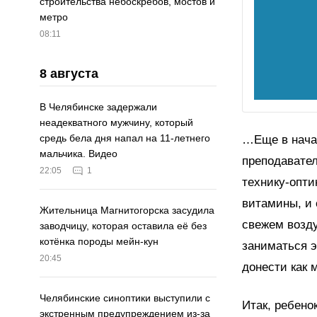
строительства небоскрёбов, мостов и
метро
08:11
8 августа
В Челябинске задержали
неадекватного мужчину, который
средь бела дня напал на 11-летнего
…Еще в нача
мальчика. Видео
преподавател
22:05
1
технику-опти
витамины, и
Жительница Магнитогорска засудила
свежем возду
заводчицу, которая оставила её без
котёнка породы мейн-кун
заниматься э
20:45
донести как 
Челябинские синоптики выступили с
Итак, ребено
экстренным предупреждением из-за