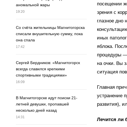
посещении же
аномальной жары
зрения с кор
19:20
глазное дно 
Со счёта жительницы Магнитогорска
консультацию
списали внушительную сумму, пока
иных патолог
она спала
яблока. Посл
17:42
процедуры — 
Сергей Бердников: «Магнитогорск
на очки. Вы 
всегда славился крепкими
ситуация пов
спортивными традициями»
16:09
Главная прич
устранение п
В Магнитогорске идут поиски 21-
развития), и
летней девушки, пропавшей
несколько дней назад
14:31
Лечится ли 