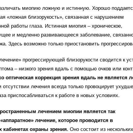
различать миопию ложную и истинную. Хорошо поддает
ая «ложная близорукость», связанная с нарушением
ной работы глаза. Истинная миопия – хроническое,
ущее и медленно развивающееся заболевание, связанно
ока. Здесь возможно только приостановить прогрессиро
лечение» прогрессирующей близорукости сводится к у
птома – низкого зрения вдаль с помощью очков или конт
ко оптическая коррекция зрения вдаль не является 
 отсутствии лечения всегда только провоцирует ухудше
аза приспосабливаться к работе в новых условиях.
ространенным лечением миопии является так
«аппаратное» лечение, которое проводится в
 кабинетах охраны зрения.
Оно состоит из нескольких