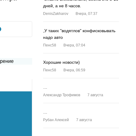
дней, а не 8 часов.
DenisZakharov
Вчера, 07:37
,У таких "водятлов" конфисковывать
надо авто
Пенс58
Вчера, 07:04
Хорошие новости)
Пенс58
Вчера, 06:59
…
Александр Трофимов
7 августа
…
Рубан Алексей
7 августа