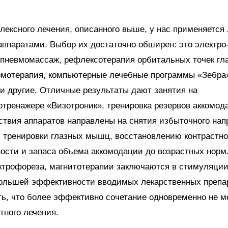
ексного лечения, описанного выше, у нас применяется
ппаратами. Выбор их достаточно обширен: это электро-
пневмомассаж, рефлексотерапия орбитальных точек гла
мотерапия, компьютерные лечебные программы «Зебра
и другие. Отличные результаты дают занятия на
тренажере «Визотроник», тренировка резервов аккомод
ствия аппаратов направлены на снятия избыточного на
 тренировки глазных мышц, восстановлению контрастн
ости и запаса объема аккомодации до возрастных норм
ектрофореза, магнитотерапии заключаются в стимуляци
большей эффективности вводимых лекарственных препа
ь, что более эффективно сочетание одновременно не м
тного лечения.