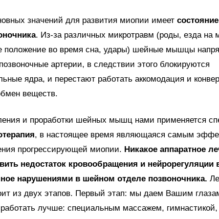
новных значений для развития миопии имеет
состояние
оночника
. Из-за различных микротравм (роды, езда на
е положение во время сна, удары) шейные мышцы напря
озвоночные артерии, в следствии этого блокируются
льные ядра, и перестают работать аккомодация и конвер
обмен веществ.
ления и проработки шейных мышц нами применяется с
отерапия
, в настоящее время являющаяся самым эфф
ения прогрессирующей миопии.
Никакое аппаратное ле
вить недостаток кровообращения и нейрорегуляции 
нное нарушениями в шейном отделе позвоночника.
Ле
ит из двух этапов. Первый этап: мы даем Вашим глаза
 работать лучше: специальным массажем, гимнастикой,