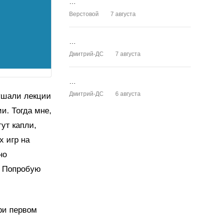
…
Верстовой
7 августа
…
Дмитрий-ДС
7 августа
…
Дмитрий-ДС
6 августа
ушали лекции
и. Тогда мне,
ут капли,
 игр на
но
. Попробую
При первом