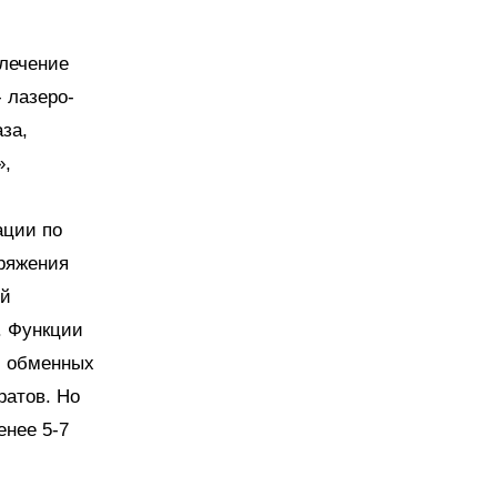
 лечение
 лазеро-
за,
»,
ации по
пряжения
ой
. Функции
и обменных
ратов. Но
енее 5-7