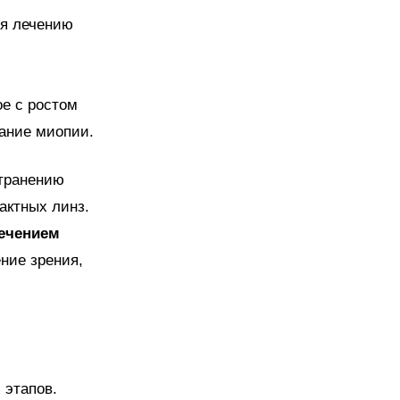
ся лечению
е с ростом
вание миопии.
странению
актных линз.
лечением
ние зрения,
 этапов.