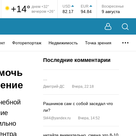
+14°
USD
EUR
Воскресенье
днем +32°
82.17
94.84
9 августа
вечером +26°
ект
Фоторепортаж
Недвижимость
Точка зрения
Последние комментарии
омочь
…
рение
Дмитрий-ДС
Вчера, 22:18
учебной
Рашников сам с собой заседал что
ли?
ние
St44@yandex.ru
Вчера, 14:52
ильно
центра
читайте внимательно, смена это 8-10