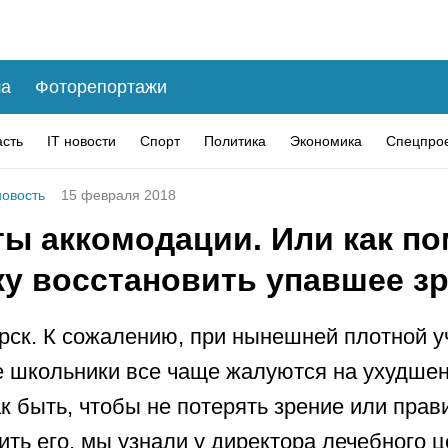
а
Фоторепортажи
асть
IT новости
Спорт
Политика
Экономика
Спецпро
овость
15 февраля 2018
ты аккомодации. Или как п
ку восстановить упавшее з
рск. К сожалению, при нынешней плотной 
 школьники все чаще жалуются на ухудше
ак быть, чтобы не потерять зрение или прав
ить его, мы узнали у директора лечебного 