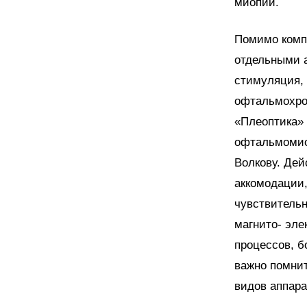
миопии.
Помимо компл
отдельными а
стимуляция, 
офтальмохро
«Плеоптика» 
офтальмомио
Волкову. Дей
аккомодации,
чувствительн
магнито- эл
процессов, 
важно помнит
видов аппара