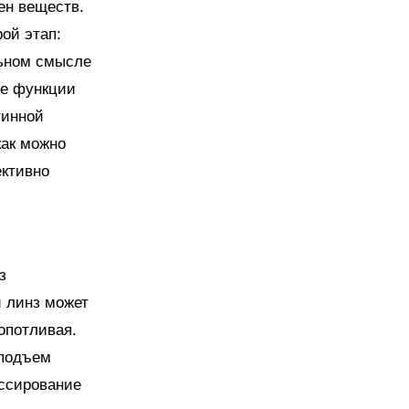
ен веществ.
ой этап:
льном смысле
се функции
тинной
как можно
ективно
з
и линз может
опотливая.
 подъем
ессирование