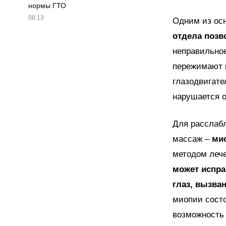
нормы ГТО
08:13
Одним из ос
отдела позв
неправильно
пережимают п
глазодвигате
нарушается 
Для расслаб
массаж –
ми
методом леч
может испра
глаз, вызва
миопии состо
возможность