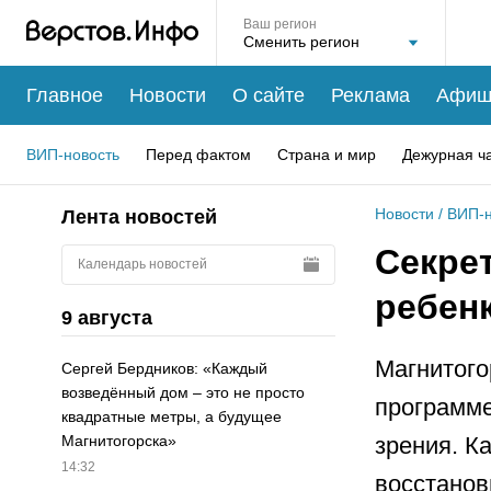
Ваш регион
Главное
Новости
О сайте
Реклама
Афиш
ВИП-новость
Перед фактом
Страна и мир
Дежурная ч
Новости
/
ВИП-н
Лента новостей
Секре
Календарь новостей
ребен
9 августа
Магнитого
Сергей Бердников: «Каждый
возведённый дом – это не просто
программе
квадратные метры, а будущее
зрения. К
Магнитогорска»
14:32
восстанов