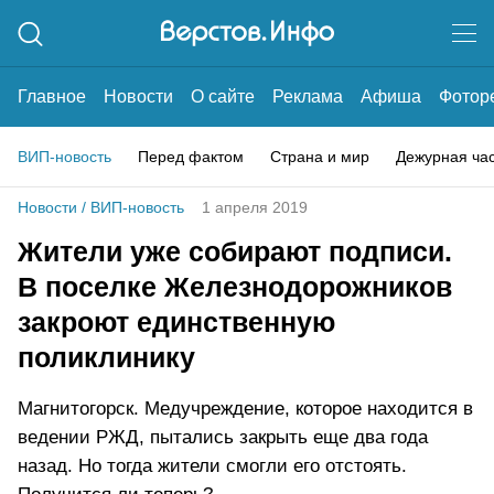
Главное
Новости
О сайте
Реклама
Афиша
Фотор
ВИП-новость
Перед фактом
Страна и мир
Дежурная ча
Новости
/
ВИП-новость
1 апреля 2019
Жители уже собирают подписи.
В поселке Железнодорожников
закроют единственную
поликлинику
Магнитогорск. Медучреждение, которое находится в
ведении РЖД, пытались закрыть еще два года
назад. Но тогда жители смогли его отстоять.