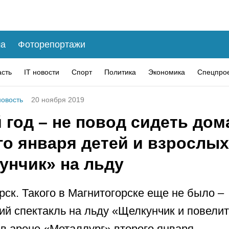
а
Фоторепортажи
асть
IT новости
Спорт
Политика
Экономика
Спецпро
овость
20 ноября 2019
год – не повод сидеть дом
го января детей и взрослых
унчик» на льду
рск. Такого в Магнитогорске еще не было –
ий спектакль на льду «Щелкунчик и повели
 в арене «Металлург» второго января.