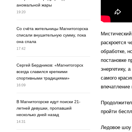
аномальной жары
19:20
Со счёта жительницы Магнитогорска
Мистический 
списали внушительную сумму, пока
она спала
раскроется ч
17:42
обработке, н
постановке п
Сергей Бердников: «Магнитогорск
энергетику, 
всегда славился крепкими
самого краси
спортивными традициями»
16:09
впечатление 
В Магнитогорске идут поиски 21-
Продолжитель
летней девушки, пропавшей
пройти беспл
несколько дней назад
14:31
Ледовое шоу 