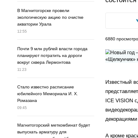
В Магнитогорске провели
экологическую акцию по очистке
акватории Урала
12:55
6880
просмотр
Почти 9 млн рублей власти города
планируют потратить на дороги
вокруг сквера Лермонтова
11:23
Известный вс
Стало известно расписание
представляет
юбилейного Мемориала И. Х.
ICE VISION с
Ромазана
09:45
видеодекорац
декорациями 
Магнитогорский меткомбинат будет
выпускать арматуру для
А кроме крас