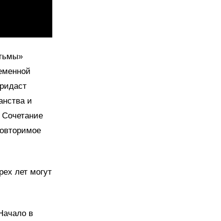
 тьмы»
ременной
придаст
анства и
. Сочетание
повторимое
рех лет могут
Начало в