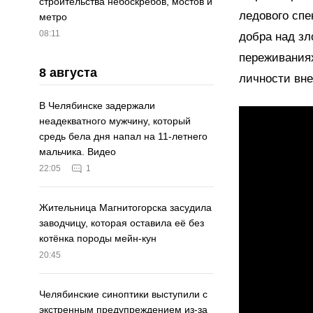
строительства небоскрёбов, мостов и
ледового спе
метро
08:11
добра над зл
переживаниях
8 августа
личности вне
В Челябинске задержали
неадекватного мужчину, который
средь бела дня напал на 11-летнего
мальчика. Видео
22:05
1
Жительница Магнитогорска засудила
заводчицу, которая оставила её без
котёнка породы мейн-кун
20:45
Челябинские синоптики выступили с
экстренным предупреждением из-за