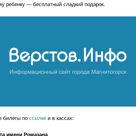
му ребенку — бесплатный сладкий подарок.
е билеты по
ссылке
и в кассах:
та имени Ромазана