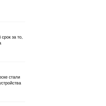
срок за то,
а
рске стали
устройства