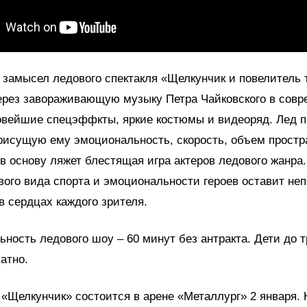
замысел ледового спектакля «Щелкунчик и повелитель
ерез завораживающую музыку Петра Чайковского в сов
овейшие спецэффкты, яркие костюмы и видеоряд. Лед 
рисущую ему эмоциональность, скорость, объем простр
а в основу ляжет блестящая игра актеров ледового жанра
вого вида спорта и эмоциональности героев оставит не
в сердцах каждого зрителя.
ность ледового шоу – 60 минут без антракта. Дети до т
атно.
«Щелкунчик» состоится в арене «Металлург» 2 января. 