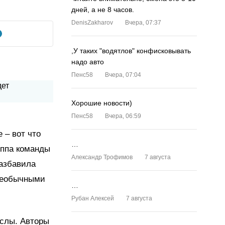
дней, а не 8 часов.
DenisZakharov
Вчера, 07:37
,У таких "водятлов" конфисковывать
надо авто
Пенс58
Вчера, 07:04
Хорошие новости)
Пенс58
Вчера, 06:59
 – вот что
…
уппа команды
Александр Трофимов
7 августа
разбавила
 необычными
…
Рубан Алексей
7 августа
ыслы. Авторы