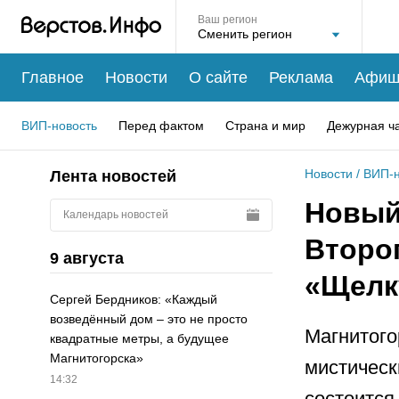
Ваш регион
Главное
Новости
О сайте
Реклама
Афиш
ВИП-новость
Перед фактом
Страна и мир
Дежурная ч
Новости
/
ВИП-н
Лента новостей
Новый 
Календарь новостей
Второ
9 августа
«Щелк
Сергей Бердников: «Каждый
возведённый дом – это не просто
Магнитого
квадратные метры, а будущее
Магнитогорска»
мистическ
14:32
состоится