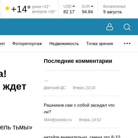
+14°
USD
EUR
Воскресенье
днем +32°
82.17
94.84
9 августа
вечером +26°
ект
Фоторепортаж
Недвижимость
Точка зрения
Последние комментарии
а!
…
 ждет
Дмитрий-ДС
Вчера, 22:18
Рашников сам с собой заседал что
ли?
St44@yandex.ru
Вчера, 14:52
тель тьмы»
читайте внимательно, смена это 8-10