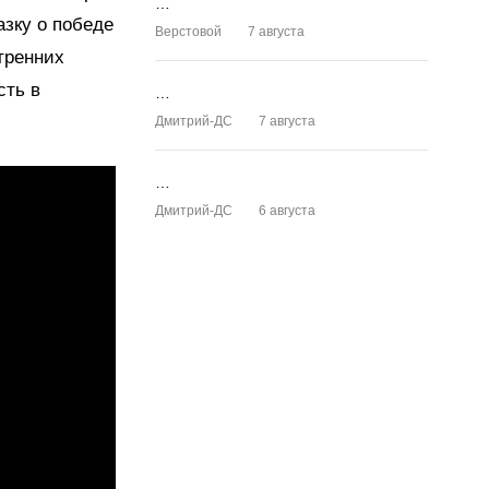
…
азку о победе
Верстовой
7 августа
тренних
сть в
…
Дмитрий-ДС
7 августа
…
Дмитрий-ДС
6 августа