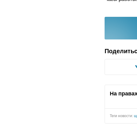
Поделить
На права
Теги новости:
щ