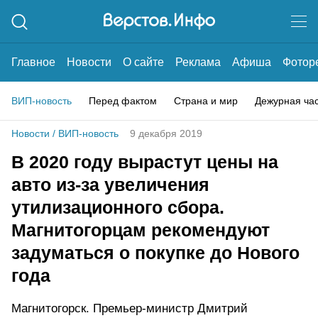
Главное
Новости
О сайте
Реклама
Афиша
Фотор
ВИП-новость
Перед фактом
Страна и мир
Дежурная ча
Новости
/
ВИП-новость
9 декабря 2019
В 2020 году вырастут цены на
авто из-за увеличения
утилизационного сбора.
Магнитогорцам рекомендуют
задуматься о покупке до Нового
года
Магнитогорск. Премьер-министр Дмитрий