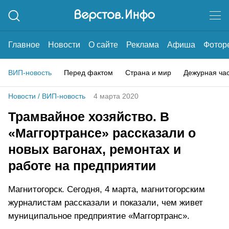
Главное
Новости
О сайте
Реклама
Афиша
Фотор
ВИП-новость
Перед фактом
Страна и мир
Дежурная ча
Новости
/
ВИП-новость
4 марта 2020
Трамвайное хозяйство. В
«Маггортрансе» рассказали о
новых вагонах, ремонтах и
работе на предприятии
Магнитогорск. Сегодня, 4 марта, магнитогорским
журналистам рассказали и показали, чем живет
муниципальное предприятие «Маггортранс».